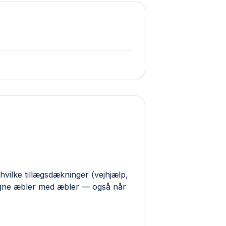
hvilke tillægs­dækninger (vejhjælp,
ligne æbler med æbler — også når