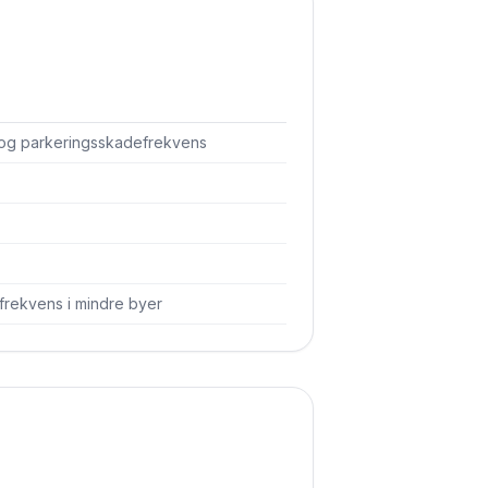
 og parkerings­skadefrekvens
frekvens i mindre byer