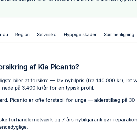
r du
Region
Selvrisiko
Hyppige skader
Sammenligning
rsikring af Kia Picanto?
igste biler at forsikre — lav nybilpris (fra 140.000 kr), le
nede på 3.400 kr/år for en typisk profil.
ard. Picanto er ofte førstebil for unge — alderstillæg på 
ske forhandlernetværk og 7 års nybilgaranti gør reparatione
ence­dygtige.