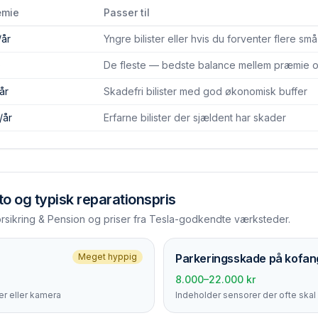
æmie
Passer til
/år
Yngre bilister eller hvis du forventer flere sm
)
De fleste — bedste balance mellem præmie og
år
Skadefri bilister med god økonomisk buffer
/år
Erfarne bilister der sjældent har skader
to
og typisk reparationspris
orsikring & Pension og priser fra Tesla-godkendte værksteder.
Meget hyppig
Parkerings­skade på kofan
8.000–22.000 kr
r eller kamera
Indeholder sensorer der ofte skal 