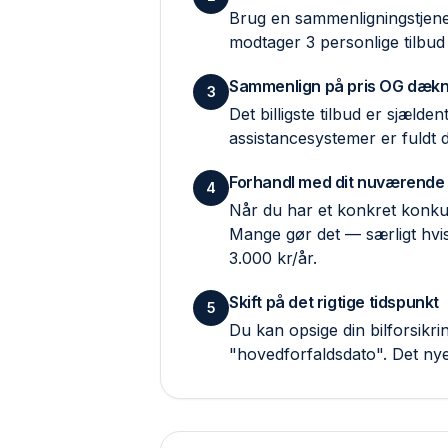
Brug en sammenlignings­tjene
modtager 3 personlige tilbud
Sammenlign på pris OG dækn
3
Det billigste tilbud er sjæld
assistance­systemer er fuldt
Forhandl med dit nuværende
4
Når du har et konkret konkur
Mange gør det — særligt hvis
3.000 kr/år.
Skift på det rigtige tidspunkt
5
Du kan opsige din bilforsik
"hovedforfaldsdato". Det ny