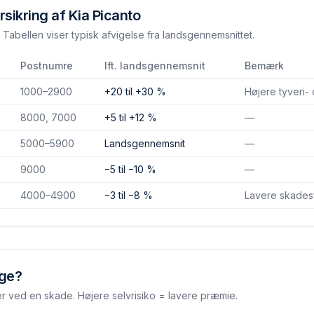
rsikring af
Kia Picanto
Tabellen viser typisk afvigelse fra landsgennemsnittet.
Postnumre
Ift. landsgennemsnit
Bemærk
1000–2900
+20 til +30 %
Højere tyveri-
8000, 7000
+5 til +12 %
—
5000–5900
Landsgennemsnit
—
9000
−5 til −10 %
—
4000–4900
−3 til −8 %
Lavere skades­
lge?
er ved en skade. Højere selvrisiko = lavere præmie.