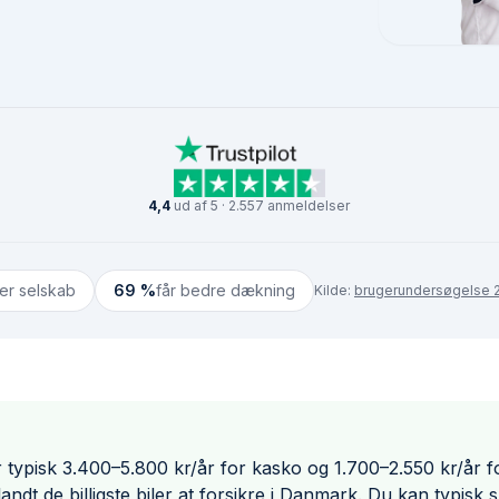
4,4
ud af 5 · 2.557 anmeldelser
ter selskab
69 %
får bedre dækning
Kilde:
brugerundersøgelse 2
r typisk 3.400–5.800 kr/år for kasko og 1.700–2.550 kr/år fo
ndt de billigste biler at forsikre i Danmark. Du kan typisk 