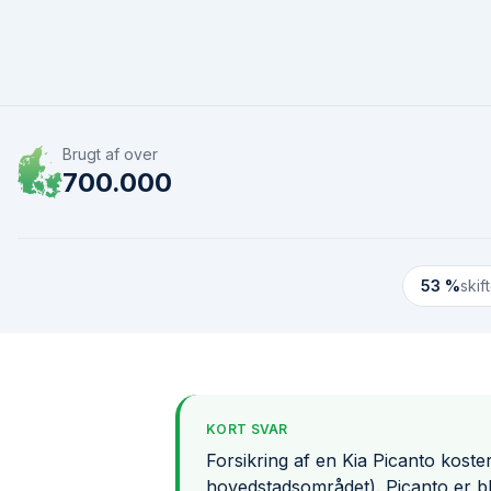
Brugt af over
700.000
53 %
skif
KORT SVAR
Forsikring af en Kia Picanto koste
hovedstadsområdet). Picanto er bla