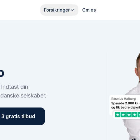
Forsikringer
Om os
o
. Indtast din
 danske selskaber.
3 gratis tilbud