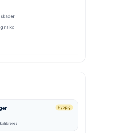
å skader
 risiko
ger
Hyppig
kalibreres