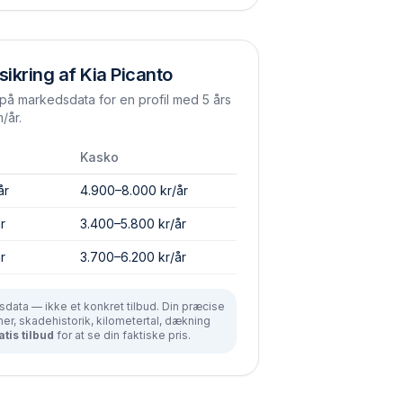
sikring af
Kia
Picanto
å markedsdata for en profil med 5 års
/år.
Kasko
år
4.900–8.000 kr/år
r
3.400–5.800 kr/år
r
3.700–6.200 kr/år
data — ikke et konkret tilbud. Din præcise
r, skadehistorik, kilometertal, dækning
atis tilbud
for at se din faktiske pris.