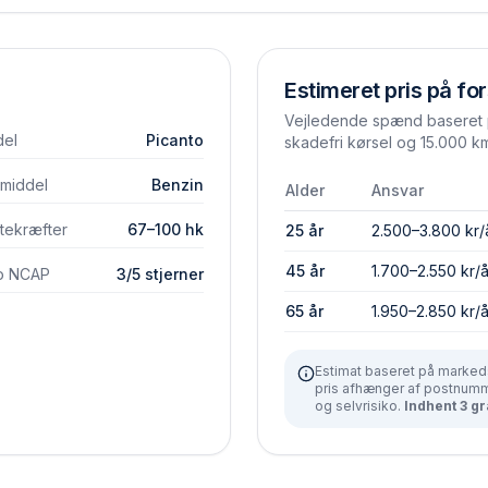
Estimeret pris på for
Vejledende spænd baseret p
el
Picanto
skadefri kørsel og 15.000 km
vmiddel
Benzin
Alder
Ansvar
tekræfter
67–100 hk
25 år
2.500–3.800 kr/
45 år
1.700–2.550 kr/å
o NCAP
3/5 stjerner
65 år
1.950–2.850 kr/å
Estimat baseret på markeds
pris afhænger af postnumme
og selvrisiko.
Indhent 3 gr