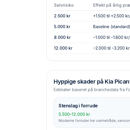
Selvrisiko
Effekt på årlig pr
2.500
kr
+1.500 til +2.500 kr
5.000
kr
Baseline (standard
8.000
kr
−1.000 til −1.800 kr/
12.000
kr
−2.000 til −3.200 kr
Hyppige skader på
Kia Pican
Estimater baseret på branchedata fra F
Stenslag i forrude
5.500–12.000 kr
Moderne forruder har varmetråde, sensore