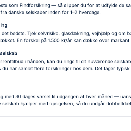
ste som Findforsikring — så slipper du for at udfylde de 
 fra danske selskaber inden for 1–2 hverdage.
ing
ent det bedste. Tjek selvrisiko, glas­dækning, vejhjælp og om
 dækket. En forskel på 1.500 kr/år kan dække over markant d
 selskab
rent­tilbud i hånden, kan du ringe til dit nuværende selsk
 du har samlet flere forsikringer hos dem. Det tager typisk
ring med 30 dages varsel til udgangen af hver måned — uans
e selskab hjælper med opsigelsen, så du undgår dobbelt­dæ