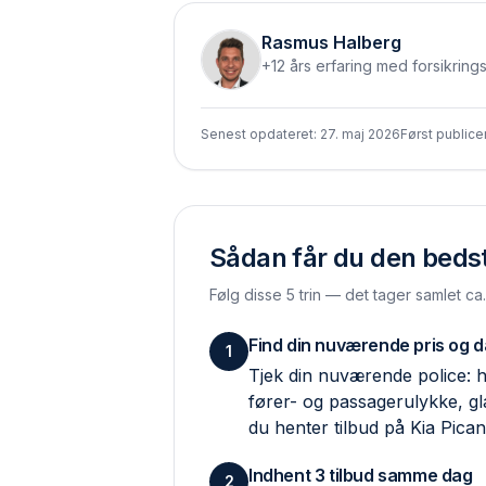
Rasmus Halberg
+12 års erfaring med forsikring
Senest opdateret:
27. maj 2026
Først publice
Sådan får du den bedste
Følg disse 5 trin — det tager samlet ca
Find din nuværende pris og 
1
Tjek din nuværende police: hv
fører- og passagerulykke, g
du henter tilbud på Kia Pican
Indhent 3 tilbud samme dag
2