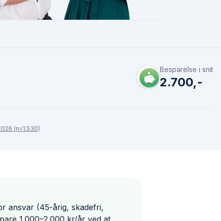
Besparelse i snit
2.700,-
026 (n=1.530)
r ansvar (45-årig, skadefri,
spare 1.000–2.000 kr/år ved at