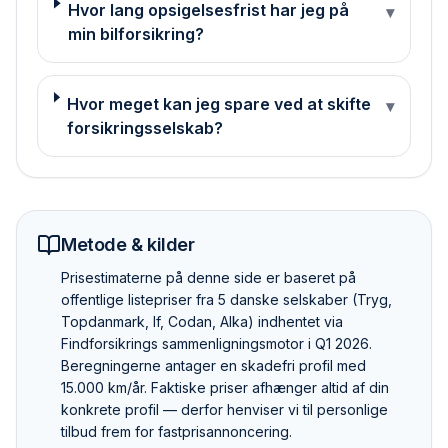
Hvor lang opsigelsesfrist har jeg på
▾
min bilforsikring?
Hvor meget kan jeg spare ved at skifte
▾
forsikringsselskab?
Metode & kilder
Pris­estimaterne på denne side er baseret på
offentlige listepriser fra 5 danske selskaber (Tryg,
Topdanmark, If, Codan, Alka) indhentet via
Findforsikrings sammenlignings­motor i Q1 2026.
Beregningerne antager en skadefri profil med
15.000 km/år. Faktiske priser afhænger altid af din
konkrete profil — derfor henviser vi til personlige
tilbud frem for fastpris­annoncering.