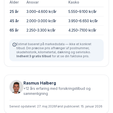
Alder
Ansvar
Kasko
25 år
3.000–4.600 kr/år
5.550–9.100 kr/år
45 år
2.000–3.000 kr/år
3.950–6.650 kr/år
65 år
2.250–3.300 kr/år
4.250–7.100 kr/år
Estimat baseret på markedsdata — ikke et konkret
tilbud. Din præcise pris afhænger af postnummer,
skadehistorik, kilometertal, dækning og selvrisiko.
Indhent 3 gratis tilbud
for at se din faktiske pris.
Rasmus Halberg
+12 års erfaring med forsikringstilbud og
sammenligning
Senest opdateret:
27. maj 2026
Først publiceret:
15. januar 2026