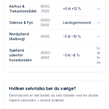
Aarhus &
8000,
+5 til +12 %
—
Trekantområdet
7000
5000–
Odense & Fyn
Landsgennemsnit
—
5900
Nordjylland
9000
−5 til −10 %
—
(Aalborg)
Lavere
Sjælland
4000–
skades
udenfor
−3 til −8 %
4900
frekven
hovedstaden
mindre
Hvilken selvrisiko bør du vælge?
Selvrisikoen er det beløb du selv betaler ved en skade.
Højere selvrisiko = lavere præmie.