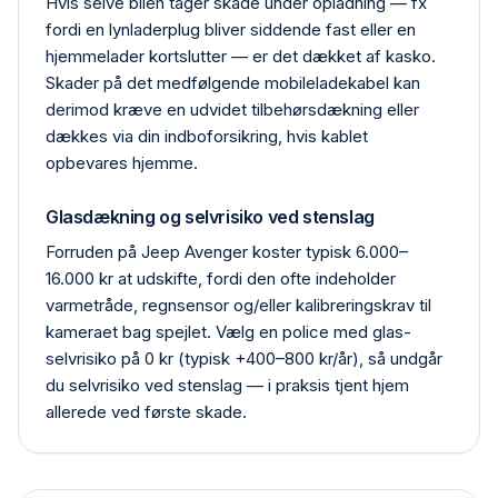
Hvis selve bilen tager skade under opladning — fx
fordi en lynlader­plug bliver siddende fast eller en
hjemme­lader kortslutter — er det dækket af kasko.
Skader på det medfølgende mobile­ladekabel kan
derimod kræve en udvidet tilbehørs­dækning eller
dækkes via din indbo­forsikring, hvis kablet
opbevares hjemme.
Glasdækning og selvrisiko ved stenslag
Forruden på Jeep Avenger koster typisk 6.000–
16.000 kr at udskifte, fordi den ofte indeholder
varmetråde, regn­sensor og/eller kalibrerings­krav til
kameraet bag spejlet. Vælg en police med glas­
selvrisiko på 0 kr (typisk +400–800 kr/år), så undgår
du selvrisiko ved stenslag — i praksis tjent hjem
allerede ved første skade.