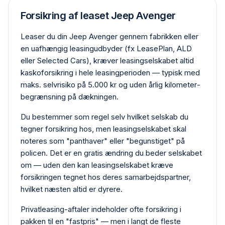
Forsikring af leaset Jeep Avenger
Leaser du din Jeep Avenger gennem fabrikken eller
en uafhængig leasing­udbyder (fx LeasePlan, ALD
eller Selected Cars), kræver leasing­selskabet altid
kasko­forsikring i hele leasing­perioden — typisk med
maks. selvrisiko på 5.000 kr og uden årlig kilometer­
begrænsning på dækningen.
Du bestemmer som regel selv hvilket selskab du
tegner forsikring hos, men leasing­selskabet skal
noteres som "panthaver" eller "begunstiget" på
policen. Det er en gratis ændring du beder selskabet
om — uden den kan leasing­selskabet kræve
forsikringen tegnet hos deres samarbejdspartner,
hvilket næsten altid er dyrere.
Privat­leasing-aftaler indeholder ofte forsikring i
pakken til en "fastpris" — men i langt de fleste