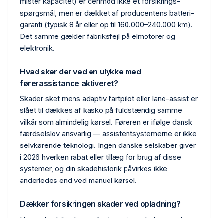
mister kapacitet) er derimod ikke et forsikrings­
spørgsmål, men er dækket af producentens batteri­
garanti (typisk 8 år eller op til 160.000–240.000 km).
Det samme gælder fabriks­fejl på elmotorer og
elektronik.
Hvad sker der ved en ulykke med
førerassistance aktiveret?
Skader sket mens adaptiv fartpilot eller lane-assist er
slået til dækkes af kasko på fuldstændig samme
vilkår som almindelig kørsel. Føreren er ifølge dansk
færdselslov ansvarlig — assistentsystemerne er ikke
selvkørende teknologi. Ingen danske selskaber giver
i 2026 hverken rabat eller tillæg for brug af disse
systemer, og din skadehistorik påvirkes ikke
anderledes end ved manuel kørsel.
Dækker forsikringen skader ved opladning?