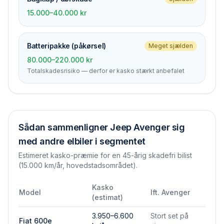
15.000–40.000 kr
Batteripakke (påkørsel)
Meget sjælden
80.000–220.000 kr
Totalskades­risiko — derfor er kasko stærkt anbefalet
Sådan sammenligner
Jeep Avenger
sig
med andre elbiler i segmentet
Estimeret kasko-præmie for en 45-årig skadefri bilist
(15.000 km/år, hovedstadsområdet).
Kasko
Model
Ift.
Avenger
(estimat)
3.950–6.600
Stort set på
Fiat 600e