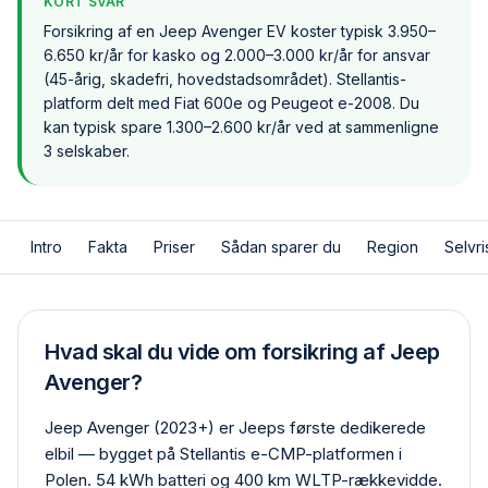
KORT SVAR
Forsikring af en Jeep Avenger EV koster typisk 3.950–
6.650 kr/år for kasko og 2.000–3.000 kr/år for ansvar
(45-årig, skadefri, hovedstadsområdet). Stellantis-
platform delt med Fiat 600e og Peugeot e-2008. Du
kan typisk spare 1.300–2.600 kr/år ved at sammenligne
3 selskaber.
Intro
Fakta
Priser
Sådan sparer du
Region
Selvri
Hvad skal du vide om forsikring af Jeep
Avenger?
Jeep Avenger (2023+) er Jeeps første dedikerede
elbil — bygget på Stellantis e-CMP-platformen i
Polen. 54 kWh batteri og 400 km WLTP-rækkevidde.