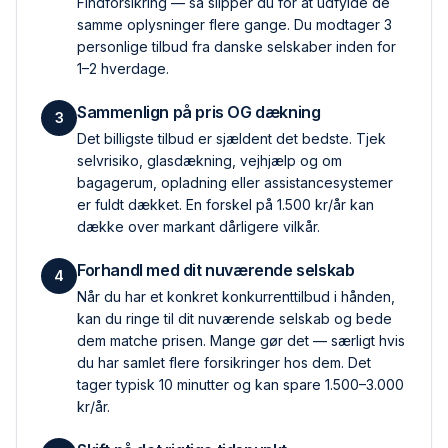
Findforsikring — så slipper du for at udfylde de
samme oplysninger flere gange. Du modtager 3
personlige tilbud fra danske selskaber inden for
1–2 hverdage.
Sammenlign på pris OG dækning
3
Det billigste tilbud er sjældent det bedste. Tjek
selvrisiko, glas­dækning, vejhjælp og om
bagagerum, opladning eller assistance­systemer
er fuldt dækket. En forskel på 1.500 kr/år kan
dække over markant dårligere vilkår.
Forhandl med dit nuværende selskab
4
Når du har et konkret konkurrent­tilbud i hånden,
kan du ringe til dit nuværende selskab og bede
dem matche prisen. Mange gør det — særligt hvis
du har samlet flere forsikringer hos dem. Det
tager typisk 10 minutter og kan spare 1.500–3.000
kr/år.