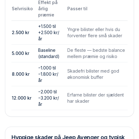
Effekt på
Selvrisiko
årlig
Passer til
præmie
+1.500 til
Yngre bilister eller hvis du
2.500
kr
+2.500 kr/
forventer flere små skader
år
Baseline
De fleste — bedste balance
5.000
kr
(standard)
mellem præmie og risiko
−1.000 til
Skadefri bilister med god
8.000
kr
−1.800 kr/
økonomisk buffer
år
−2.000 til
Erfarne bilister der sjældent
12.000
kr
−3.200 kr/
har skader
år
Hyppige skader på
Jeep Avenger
og typisk