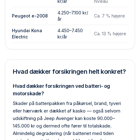
kr/år
niveau
4.250–7.100 kr/
Peugeot e-2008
Ca. 7 % højere
år
Hyundai Kona
4.450–7.450
Ca. 13 % højere
Electric
kr/år
Hvad dækker forsikringen helt konkret?
Hvad dækker forsikringen ved batteri- og
motorskade?
Skader på batteripakken fra påkørsel, brand, tyveri
eller hærværk er dækket af kasko — også selvom
udskiftning på Jeep Avenger kan koste 90.000–
145.000 kr og dermed ofte fører til total­skade.
Almindelig degradering (når batteriet med tiden