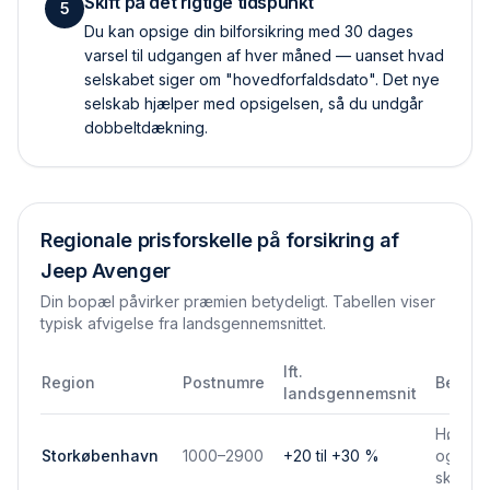
Skift på det rigtige tidspunkt
5
Du kan opsige din bilforsikring med 30 dages
varsel til udgangen af hver måned — uanset hvad
selskabet siger om "hovedforfaldsdato". Det nye
selskab hjælper med opsigelsen, så du undgår
dobbelt­dækning.
Regionale prisforskelle på forsikring af
Jeep Avenger
Din bopæl påvirker præmien betydeligt. Tabellen viser
typisk afvigelse fra landsgennemsnittet.
Ift.
Region
Postnumre
Bemær
landsgennemsnit
Højere 
Storkøbenhavn
1000–2900
+20 til +30 %
og park
skadef