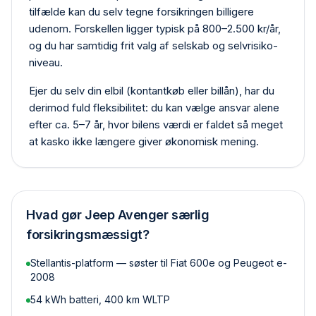
tilfælde kan du selv tegne forsikringen billigere
udenom. Forskellen ligger typisk på 800–2.500 kr/år,
og du har samtidig frit valg af selskab og selvrisiko­
niveau.
Ejer du selv din elbil (kontant­køb eller billån), har du
derimod fuld fleksibilitet: du kan vælge ansvar alene
efter ca. 5–7 år, hvor bilens værdi er faldet så meget
at kasko ikke længere giver økonomisk mening.
Hvad gør
Jeep Avenger
særlig
forsikringsmæssigt?
Stellantis-platform — søster til Fiat 600e og Peugeot e-
2008
54 kWh batteri, 400 km WLTP