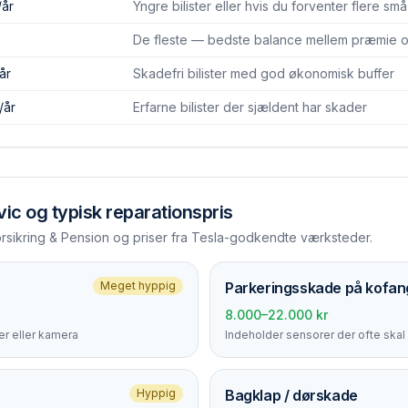
/år
Yngre bilister eller hvis du forventer flere sm
)
De fleste — bedste balance mellem præmie og
år
Skadefri bilister med god økonomisk buffer
/år
Erfarne bilister der sjældent har skader
vic
og typisk reparationspris
orsikring & Pension og priser fra Tesla-godkendte værksteder.
Meget hyppig
Parkerings­skade på kofan
8.000–22.000 kr
r eller kamera
Indeholder sensorer der ofte skal 
Hyppig
Bagklap / dørskade