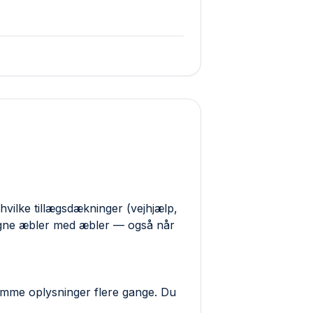
hvilke tillægs­dækninger (vejhjælp,
ligne æbler med æbler — også når
samme oplysninger flere gange. Du