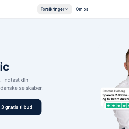
Forsikringer
Om os
ic
c
. Indtast din
 danske selskaber.
3 gratis tilbud