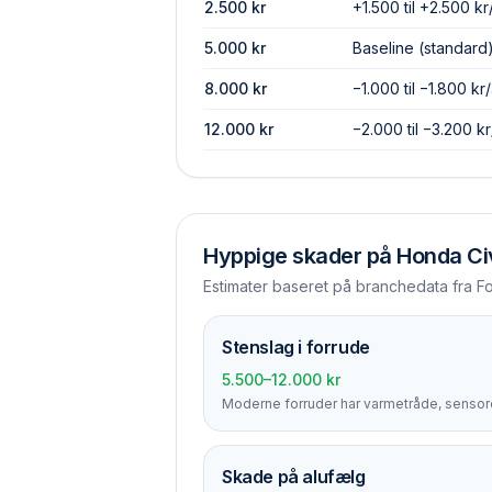
2.500
kr
+1.500 til +2.500 kr
5.000
kr
Baseline (standard
8.000
kr
−1.000 til −1.800 kr/
12.000
kr
−2.000 til −3.200 kr
Hyppige skader på
Honda Ci
Estimater baseret på branchedata fra F
Stenslag i forrude
5.500–12.000 kr
Moderne forruder har varmetråde, sensore
Skade på alufælg