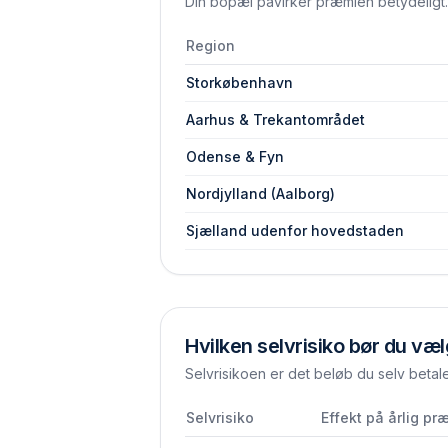
Din bopæl påvirker præmien betydeligt. 
Region
Storkøbenhavn
Aarhus & Trekantområdet
Odense & Fyn
Nordjylland (Aalborg)
Sjælland udenfor hovedstaden
Hvilken selvrisiko bør du væ
Selvrisikoen er det beløb du selv betal
Selvrisiko
Effekt på årlig pr