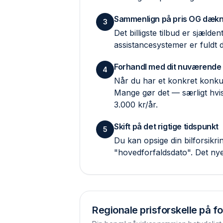
Sammenlign på pris OG dækn
3
Det billigste tilbud er sjæld
assistance­systemer er fuldt
Forhandl med dit nuværende
4
Når du har et konkret konkur
Mange gør det — særligt hvis
3.000 kr/år.
Skift på det rigtige tidspunkt
5
Du kan opsige din bilforsik
"hovedforfaldsdato". Det ny
Regionale prisforskelle på fo