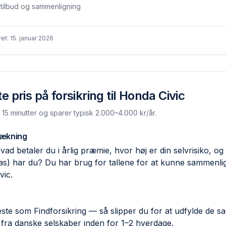
stilbud og sammenligning
ret:
15. januar 2026
 pris på forsikring til
Honda Civic
. 15 minutter og sparer typisk 2.000–4.000 kr/år.
dækning
ad betaler du i årlig præmie, hvor høj er din selvrisiko, og 
las) har du? Du har brug for tallene for at kunne sammen
vic.
ste som Findforsikring — så slipper du for at udfylde de 
 fra danske selskaber inden for 1–2 hverdage.