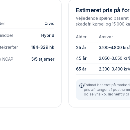
Estimeret pris på for
Vejledende spænd baseret p
el
Civic
skadefri kørsel og 15.000 km
vmiddel
Hybrid
Alder
Ansvar
tekræfter
184–329 hk
25 år
3.100–4.800 kr/
45 år
2.050–3.050 kr/
o NCAP
5/5 stjerner
65 år
2.300–3.400 kr/
Estimat baseret på markeds
pris afhænger af postnumme
og selvrisiko.
Indhent 3 gr