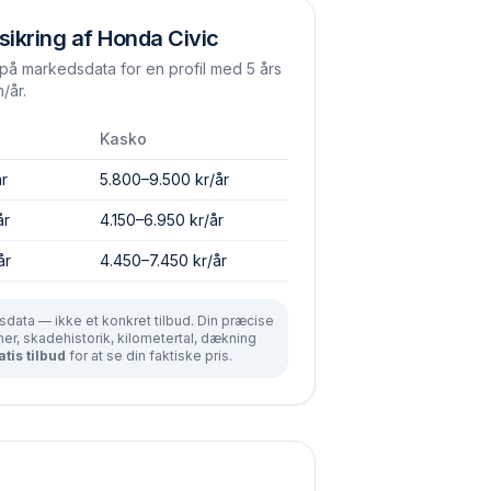
sikring af
Honda
Civic
å markedsdata for en profil med 5 års
/år.
Kasko
år
5.800–9.500 kr/år
år
4.150–6.950 kr/år
år
4.450–7.450 kr/år
data — ikke et konkret tilbud. Din præcise
r, skadehistorik, kilometertal, dækning
atis tilbud
for at se din faktiske pris.