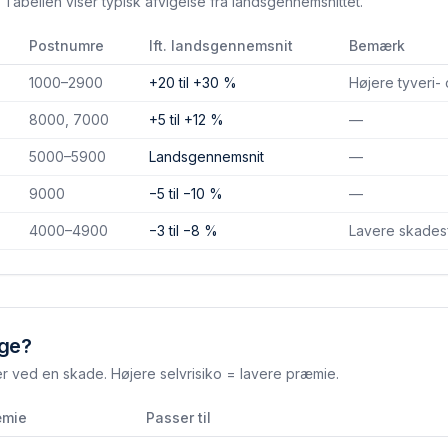
Tabellen viser typisk afvigelse fra landsgennemsnittet.
Postnumre
Ift. landsgennemsnit
Bemærk
1000–2900
+20 til +30 %
Højere tyveri-
8000, 7000
+5 til +12 %
—
5000–5900
Landsgennemsnit
—
9000
−5 til −10 %
—
4000–4900
−3 til −8 %
Lavere skades­
lge?
er ved en skade. Højere selvrisiko = lavere præmie.
æmie
Passer til