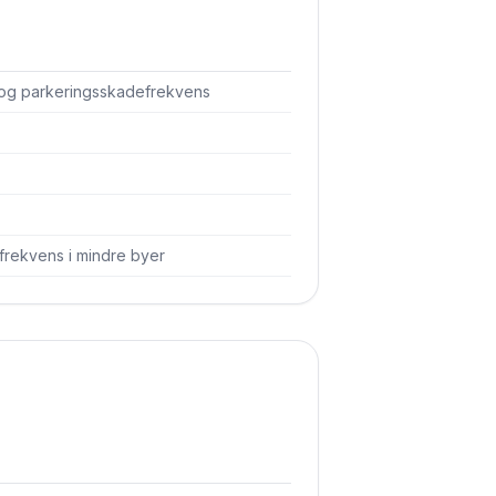
 og parkerings­skadefrekvens
frekvens i mindre byer