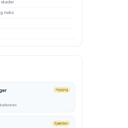
å skader
 risiko
ger
Hyppig
kalibreres
Sjælden