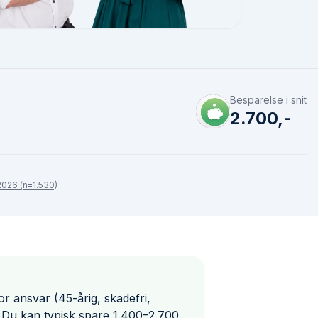
Besparelse i snit
2.700,-
026 (n=1.530)
or ansvar (45-årig, skadefri,
. Du kan typisk spare 1.400–2.700