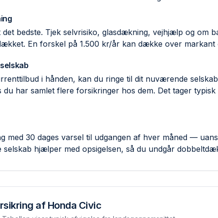
ing
ent det bedste. Tjek selvrisiko, glas­dækning, vejhjælp og om
 dækket. En forskel på 1.500 kr/år kan dække over markant d
 selskab
rent­tilbud i hånden, kan du ringe til dit nuværende selsk
 du har samlet flere forsikringer hos dem. Det tager typisk
ring med 30 dages varsel til udgangen af hver måned — uans
e selskab hjælper med opsigelsen, så du undgår dobbelt­dæ
rsikring af
Honda Civic