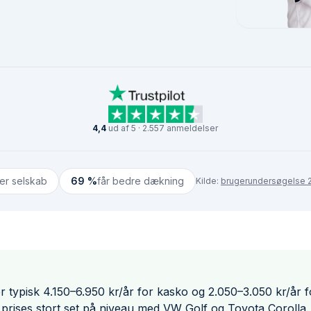
4,4
ud af 5 · 2.557 anmeldelser
ter selskab
69 %
får bedre dækning
Kilde:
brugerundersøgelse 2
r typisk 4.150–6.950 kr/år for kasko og 2.050–3.050 kr/år f
prises stort set på niveau med VW Golf og Toyota Corolla