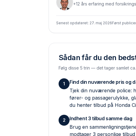
+12 års erfaring med forsikring
Senest opdateret:
27. maj 2026
Først publice
Sådan får du den bedste
Følg disse 5 trin — det tager samlet ca
Find din nuværende pris og 
1
Tjek din nuværende police: hv
fører- og passagerulykke, g
du henter tilbud på Honda Ci
Indhent 3 tilbud samme dag
2
Brug en sammenlignings­tjene
modtager 3 personlige tilbud