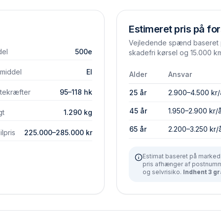
Estimeret pris på for
Vejledende spænd baseret p
el
500e
skadefri kørsel og 15.000 km
vmiddel
El
Alder
Ansvar
tekræfter
95–118 hk
25 år
2.900–4.500 kr/
45 år
1.950–2.900 kr/
gt
1.290 kg
65 år
2.200–3.250 kr/
lpris
225.000–285.000 kr
Estimat baseret på markeds
pris afhænger af postnumme
og selvrisiko.
Indhent 3 gr