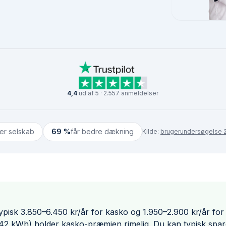
4,4
ud af 5 · 2.557 anmeldelser
ter selskab
69 %
får bedre dækning
Kilde:
brugerundersøgelse 2
typisk 3.850–6.450 kr/år for kasko og 1.950–2.900 kr/år for 
 (42 kWh) holder kasko-præmien rimelig. Du kan typisk spar