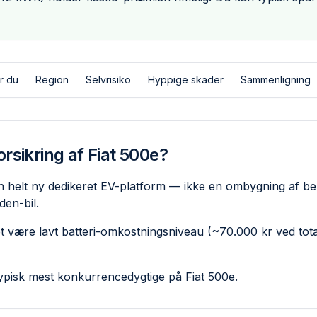
r du
Region
Selvrisiko
Hyppige skader
Sammenligning
rsikring af Fiat 500e?
n helt ny dedikeret EV-platform — ikke en ombygning af b
den-bil.
være lavt batteri-omkostnings­niveau (~70.000 kr ved tota
pisk mest konkurrencedygtige på Fiat 500e.