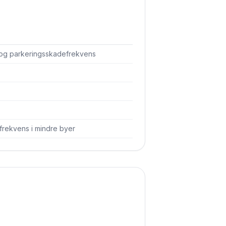
 og parkerings­skadefrekvens
frekvens i mindre byer