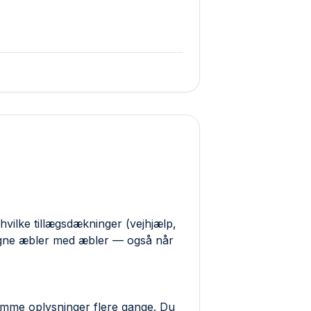
hvilke tillægs­dækninger (vejhjælp,
ligne æbler med æbler — også når
samme oplysninger flere gange. Du