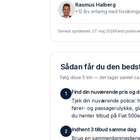
Rasmus Halberg
+12 års erfaring med forsikring
Senest opdateret:
27. maj 2026
Først publice
Sådan får du den bedste
Følg disse 5 trin — det tager samlet ca
Find din nuværende pris og 
1
Tjek din nuværende police: hv
fører- og passagerulykke, g
du henter tilbud på Fiat 500e
Indhent 3 tilbud samme dag
2
Brug en sammenlignings­tjene