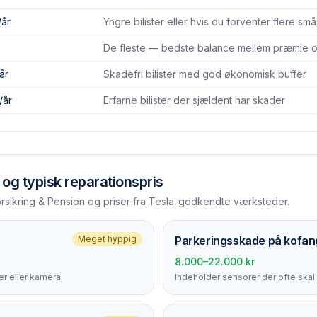
/år
Yngre bilister eller hvis du forventer flere sm
)
De fleste — bedste balance mellem præmie og
år
Skadefri bilister med god økonomisk buffer
/år
Erfarne bilister der sjældent har skader
og typisk reparationspris
orsikring & Pension og priser fra Tesla-godkendte værksteder.
Meget hyppig
Parkerings­skade på kofan
8.000–22.000 kr
r eller kamera
Indeholder sensorer der ofte skal 