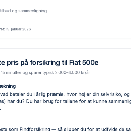
stilbud og sammenligning
ret:
15. januar 2026
 pris på forsikring til
Fiat 500e
. 15 minutter og sparer typisk 2.000–4.000 kr/år.
dækning
ad betaler du i årlig præmie, hvor høj er din selvrisiko, og 
las) har du? Du har brug for tallene for at kunne sammen
.
ste som Findforsikring — så slipper du for at udfylde de 