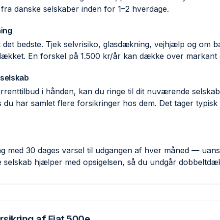
 fra danske selskaber inden for 1–2 hverdage.
ing
ent det bedste. Tjek selvrisiko, glas­dækning, vejhjælp og om
 dækket. En forskel på 1.500 kr/år kan dække over markant d
 selskab
rent­tilbud i hånden, kan du ringe til dit nuværende selsk
 du har samlet flere forsikringer hos dem. Det tager typisk
ring med 30 dages varsel til udgangen af hver måned — uans
e selskab hjælper med opsigelsen, så du undgår dobbelt­dæ
rsikring af
Fiat 500e