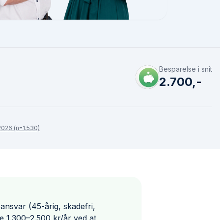
Besparelse i snit
2.700,-
026 (n=1.530)
ansvar (45-årig, skadefri,
e 1.300–2.500 kr/år ved at