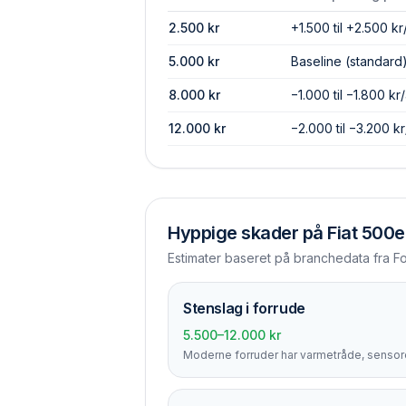
2.500
kr
+1.500 til +2.500 kr
5.000
kr
Baseline (standard
8.000
kr
−1.000 til −1.800 kr/
12.000
kr
−2.000 til −3.200 kr
Hyppige skader på
Fiat 500e
Estimater baseret på branchedata fra F
Stenslag i forrude
5.500–12.000 kr
Moderne forruder har varmetråde, sensore