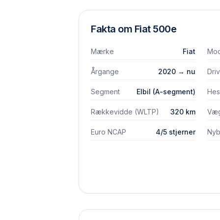
Fakta om
Fiat
500e
Mærke
Fiat
Mod
Årgange
2020 → nu
Dri
Segment
Elbil (A-segment)
Hes
Rækkevidde (WLTP)
320 km
Væ
Euro NCAP
4/5 stjerner
Nybi