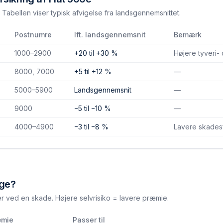
Tabellen viser typisk afvigelse fra landsgennemsnittet.
Postnumre
Ift. landsgennemsnit
Bemærk
1000–2900
+20 til +30 %
Højere tyveri-
8000, 7000
+5 til +12 %
—
5000–5900
Landsgennemsnit
—
9000
−5 til −10 %
—
4000–4900
−3 til −8 %
Lavere skades­
lge?
er ved en skade. Højere selvrisiko = lavere præmie.
æmie
Passer til