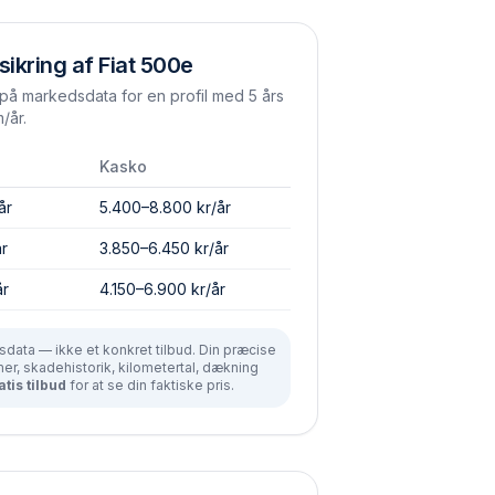
sikring af
Fiat
500e
å markedsdata for en profil med 5 års
/år.
Kasko
år
5.400–8.800 kr/år
år
3.850–6.450 kr/år
år
4.150–6.900 kr/år
data — ikke et konkret tilbud. Din præcise
r, skadehistorik, kilometertal, dækning
atis tilbud
for at se din faktiske pris.