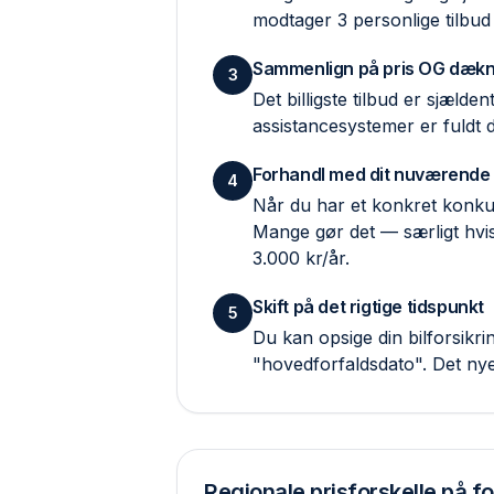
modtager 3 personlige tilbud
Sammenlign på pris OG dækn
3
Det billigste tilbud er sjæld
assistance­systemer er fuldt
Forhandl med dit nuværende
4
Når du har et konkret konkur
Mange gør det — særligt hvis
3.000 kr/år.
Skift på det rigtige tidspunkt
5
Du kan opsige din bilforsik
"hovedforfaldsdato". Det ny
Regionale prisforskelle på fo