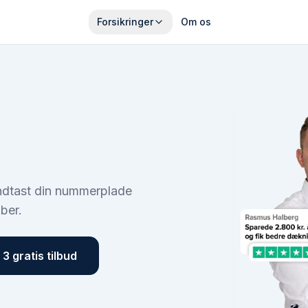
Forsikringer
Om os
Indtast din nummerplade
ber.
3 gratis tilbud