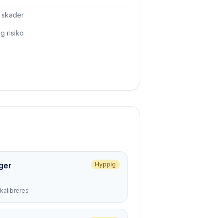
å skader
 risiko
ger
Hyppig
kalibreres