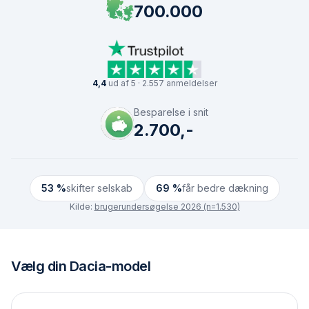
700.000
4,4
ud af 5 · 2.557 anmeldelser
Besparelse i snit
2.700,-
53 %
skifter selskab
69 %
får bedre dækning
Kilde:
brugerundersøgelse 2026 (n=1.530)
Vælg din
Dacia
-model