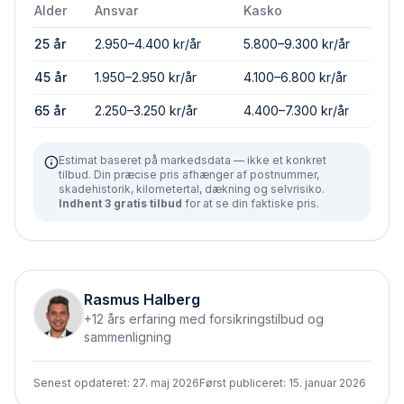
Alder
Ansvar
Kasko
25 år
2.950–4.400 kr/år
5.800–9.300 kr/år
45 år
1.950–2.950 kr/år
4.100–6.800 kr/år
65 år
2.250–3.250 kr/år
4.400–7.300 kr/år
Estimat baseret på markedsdata — ikke et konkret
tilbud. Din præcise pris afhænger af postnummer,
skadehistorik, kilometertal, dækning og selvrisiko.
Indhent 3 gratis tilbud
for at se din faktiske pris.
Rasmus Halberg
+12 års erfaring med forsikringstilbud og
sammenligning
Senest opdateret:
27. maj 2026
Først publiceret:
15. januar 2026