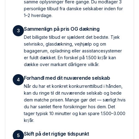
samme oplysninger flere gange. Du modtager 3
personlige tilbud fra danske selskaber inden for
1–2 hverdage.
Sammenlign på pris OG dækning
3
Det billigste tilbud er sjældent det bedste. Tjek
selvrisiko, glas­dækning, vejhjælp og om
bagagerum, opladning eller assistance­systemer
er fuldt dækket. En forskel på 1.500 kr/år kan
dække over markant dårligere vilkår.
Forhandl med dit nuværende selskab
4
Når du har et konkret konkurrent­tilbud i hånden,
kan du ringe til dit nuværende selskab og bede
dem matche prisen. Mange gør det — særligt hvis
du har samlet flere forsikringer hos dem. Det
tager typisk 10 minutter og kan spare 1.500–3.000
kr/år.
Skift på det rigtige tidspunkt
5