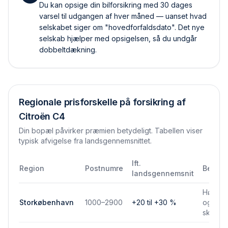
Du kan opsige din bilforsikring med 30 dages
varsel til udgangen af hver måned — uanset hvad
selskabet siger om "hovedforfaldsdato". Det nye
selskab hjælper med opsigelsen, så du undgår
dobbelt­dækning.
Regionale prisforskelle på forsikring af
Citroën C4
Din bopæl påvirker præmien betydeligt. Tabellen viser
typisk afvigelse fra landsgennemsnittet.
Ift.
Region
Postnumre
Bemær
landsgennemsnit
Højere 
Storkøbenhavn
1000–2900
+20 til +30 %
og park
skadef