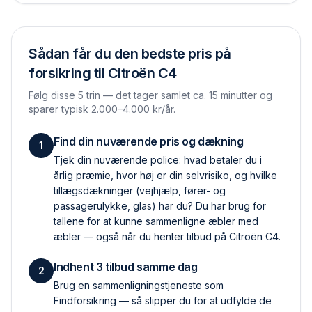
Sådan får du den bedste pris på
forsikring til
Citroën C4
Følg disse 5 trin — det tager samlet ca. 15 minutter og
sparer typisk 2.000–4.000 kr/år.
Find din nuværende pris og dækning
1
Tjek din nuværende police: hvad betaler du i
årlig præmie, hvor høj er din selvrisiko, og hvilke
tillægs­dækninger (vejhjælp, fører- og
passagerulykke, glas) har du? Du har brug for
tallene for at kunne sammenligne æbler med
æbler — også når du henter tilbud på Citroën C4.
Indhent 3 tilbud samme dag
2
Brug en sammenlignings­tjeneste som
Findforsikring — så slipper du for at udfylde de