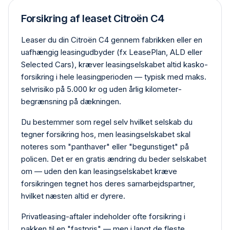
Forsikring af leaset Citroën C4
Leaser du din Citroën C4 gennem fabrikken eller en
uafhængig leasing­udbyder (fx LeasePlan, ALD eller
Selected Cars), kræver leasing­selskabet altid kasko­
forsikring i hele leasing­perioden — typisk med maks.
selvrisiko på 5.000 kr og uden årlig kilometer­
begrænsning på dækningen.
Du bestemmer som regel selv hvilket selskab du
tegner forsikring hos, men leasing­selskabet skal
noteres som "panthaver" eller "begunstiget" på
policen. Det er en gratis ændring du beder selskabet
om — uden den kan leasing­selskabet kræve
forsikringen tegnet hos deres samarbejdspartner,
hvilket næsten altid er dyrere.
Privat­leasing-aftaler indeholder ofte forsikring i
pakken til en "fastpris" — men i langt de fleste