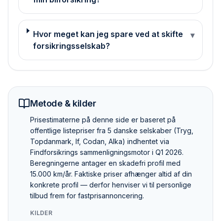
Hvor meget kan jeg spare ved at skifte
▾
forsikringsselskab?
Metode & kilder
Pris­estimaterne på denne side er baseret på
offentlige listepriser fra 5 danske selskaber (Tryg,
Topdanmark, If, Codan, Alka) indhentet via
Findforsikrings sammenlignings­motor i Q1 2026.
Beregningerne antager en skadefri profil med
15.000 km/år. Faktiske priser afhænger altid af din
konkrete profil — derfor henviser vi til personlige
tilbud frem for fastpris­annoncering.
KILDER