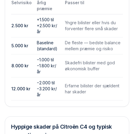
Selvrisiko
årlig
Passer til
præmie
+1.500 til
Yngre bilister eller hvis du
2.500
kr
+2.500 kr/
forventer flere små skader
år
Baseline
De fleste — bedste balance
5.000
kr
(standard)
mellem præmie og risiko
−1.000 til
Skadefri bilister med god
8.000
kr
−1.800 kr/
økonomisk buffer
år
−2.000 til
Erfarne bilister der sjældent
12.000
kr
−3.200 kr/
har skader
år
Hyppige skader på
Citroën C4
og typisk