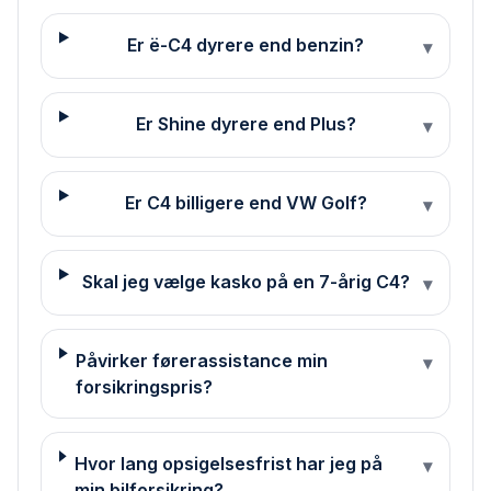
Er ë-C4 dyrere end benzin?
▾
Er Shine dyrere end Plus?
▾
Er C4 billigere end VW Golf?
▾
Skal jeg vælge kasko på en 7-årig C4?
▾
Påvirker førerassistance min
▾
forsikringspris?
Hvor lang opsigelsesfrist har jeg på
▾
min bilforsikring?