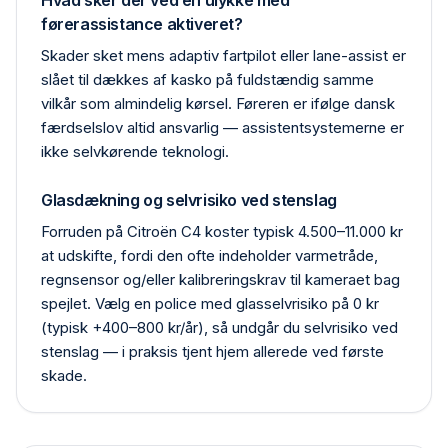
Hvad sker der ved en ulykke med
førerassistance aktiveret?
Skader sket mens adaptiv fartpilot eller lane-assist er
slået til dækkes af kasko på fuldstændig samme
vilkår som almindelig kørsel. Føreren er ifølge dansk
færdselslov altid ansvarlig — assistentsystemerne er
ikke selvkørende teknologi.
Glasdækning og selvrisiko ved stenslag
Forruden på Citroën C4 koster typisk 4.500–11.000 kr
at udskifte, fordi den ofte indeholder varmetråde,
regn­sensor og/eller kalibrerings­krav til kameraet bag
spejlet. Vælg en police med glas­selvrisiko på 0 kr
(typisk +400–800 kr/år), så undgår du selvrisiko ved
stenslag — i praksis tjent hjem allerede ved første
skade.