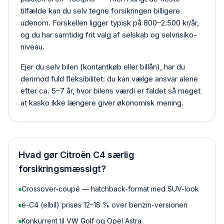
tilfælde kan du selv tegne forsikringen billigere
udenom. Forskellen ligger typisk på 800–2.500 kr/år,
og du har samtidig frit valg af selskab og selvrisiko­
niveau.
Ejer du selv bilen (kontant­køb eller billån), har du
derimod fuld fleksibilitet: du kan vælge ansvar alene
efter ca. 5–7 år, hvor bilens værdi er faldet så meget
at kasko ikke længere giver økonomisk mening.
Hvad gør
Citroën C4
særlig
forsikringsmæssigt?
Crossover-coupé — hatchback-format med SUV-look
ë-C4 (elbil) prises 12–18 % over benzin-versionen
Konkurrent til VW Golf og Opel Astra