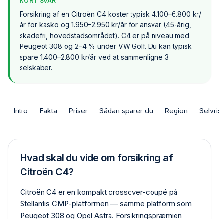
KORT SVAR
Forsikring af en Citroën C4 koster typisk 4.100–6.800 kr/
år for kasko og 1.950–2.950 kr/år for ansvar (45-årig,
skadefri, hovedstadsområdet). C4 er på niveau med
Peugeot 308 og 2–4 % under VW Golf. Du kan typisk
spare 1.400–2.800 kr/år ved at sammenligne 3
selskaber.
Intro
Fakta
Priser
Sådan sparer du
Region
Selvri
Hvad skal du vide om forsikring af
Citroën C4?
Citroën C4 er en kompakt crossover-coupé på
Stellantis CMP-platformen — samme platform som
Peugeot 308 og Opel Astra. Forsikringspræmien