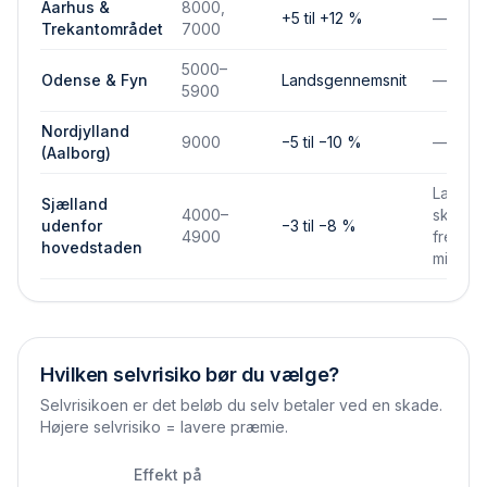
Aarhus &
8000,
+5 til +12 %
—
Trekantområdet
7000
5000–
Odense & Fyn
Landsgennemsnit
—
5900
Nordjylland
9000
−5 til −10 %
—
(Aalborg)
Lavere
Sjælland
4000–
skades
udenfor
−3 til −8 %
4900
frekven
hovedstaden
mindre
Hvilken selvrisiko bør du vælge?
Selvrisikoen er det beløb du selv betaler ved en skade.
Højere selvrisiko = lavere præmie.
Effekt på