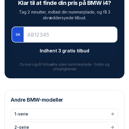
Klar til at finde din pris på
BMW i4
?
Tag 2 minutter, indtast din nummerplade, og få 3
skræddersyede tilbud.
DK
Indhent 3 gratis tilbud
Du kan også fortsætte uden nummerplade · Gratis og
uforpligtende
Andre
BMW
-modeller
1-serie
2-serie