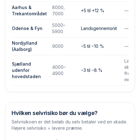
Aarhus &
8000,
+5 til +12 %
—
Trekantområdet
7000
5000–
Odense & Fyn
Landsgennemsnit
—
5900
Nordjylland
9000
−5 til −10 %
—
(Aalborg)
Lavere
Sjælland
4000–
skades
udenfor
−3 til −8 %
4900
frekven
hovedstaden
mindre
Hvilken selvrisiko bør du vælge?
Selvrisikoen er det beløb du selv betaler ved en skade.
Højere selvrisiko = lavere præmie.