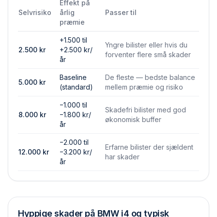
Effekt på
Selvrisiko
årlig
Passer til
præmie
+1.500 til
Yngre bilister eller hvis du
2.500
kr
+2.500 kr/
forventer flere små skader
år
Baseline
De fleste — bedste balance
5.000
kr
(standard)
mellem præmie og risiko
−1.000 til
Skadefri bilister med god
8.000
kr
−1.800 kr/
økonomisk buffer
år
−2.000 til
Erfarne bilister der sjældent
12.000
kr
−3.200 kr/
har skader
år
Hyppige skader på
BMW i4
og typisk