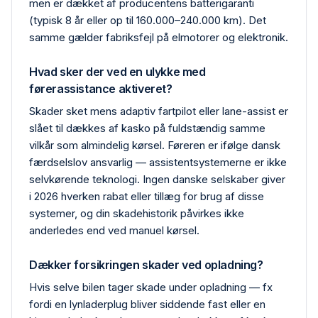
men er dækket af producentens batteri­garanti
(typisk 8 år eller op til 160.000–240.000 km). Det
samme gælder fabriks­fejl på elmotorer og elektronik.
Hvad sker der ved en ulykke med
førerassistance aktiveret?
Skader sket mens adaptiv fartpilot eller lane-assist er
slået til dækkes af kasko på fuldstændig samme
vilkår som almindelig kørsel. Føreren er ifølge dansk
færdselslov ansvarlig — assistentsystemerne er ikke
selvkørende teknologi. Ingen danske selskaber giver
i 2026 hverken rabat eller tillæg for brug af disse
systemer, og din skadehistorik påvirkes ikke
anderledes end ved manuel kørsel.
Dækker forsikringen skader ved opladning?
Hvis selve bilen tager skade under opladning — fx
fordi en lynlader­plug bliver siddende fast eller en