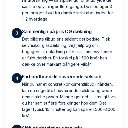
Findforsikring — så slipper du for at udfylde de
samme oplysninger flere gange. Du modtager 3
personlige tilbud fra danske selskaber inden for
1–2 hverdage.
Sammenlign på pris OG dækning
3
Det billigste tilbud er sjældent det bedste. Tjek
selvrisiko, glas­dækning, vejhjælp og om
bagagerum, opladning eller assistance­systemer
er fuldt dækket. En forskel på 1.500 kr/år kan
dække over markant dårligere vilkår.
Forhandl med dit nuværende selskab
4
Når du har et konkret konkurrent­tilbud i hånden,
kan du ringe til dit nuværende selskab og bede
dem matche prisen. Mange gør det — særligt hvis
du har samlet flere forsikringer hos dem. Det
tager typisk 10 minutter og kan spare 1.500–3.000
kr/år.