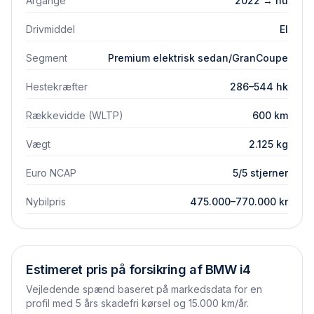
Årgange
2022 → nu
Drivmiddel
El
Segment
Premium elektrisk sedan/GranCoupe
Hestekræfter
286–544 hk
Rækkevidde (WLTP)
600 km
Vægt
2.125 kg
Euro NCAP
5/5 stjerner
Nybilpris
475.000–770.000 kr
Estimeret pris på forsikring af
BMW
i4
Vejledende spænd baseret på markedsdata for en
profil med 5 års skadefri kørsel og 15.000 km/år.