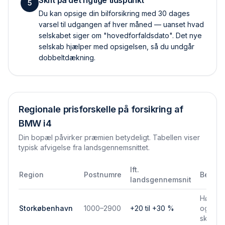
Skift på det rigtige tidspunkt
5
Du kan opsige din bilforsikring med 30 dages
varsel til udgangen af hver måned — uanset hvad
selskabet siger om "hovedforfaldsdato". Det nye
selskab hjælper med opsigelsen, så du undgår
dobbelt­dækning.
Regionale prisforskelle på forsikring af
BMW i4
Din bopæl påvirker præmien betydeligt. Tabellen viser
typisk afvigelse fra landsgennemsnittet.
Ift.
Region
Postnumre
Bemær
landsgennemsnit
Højere 
Storkøbenhavn
1000–2900
+20 til +30 %
og park
skadef