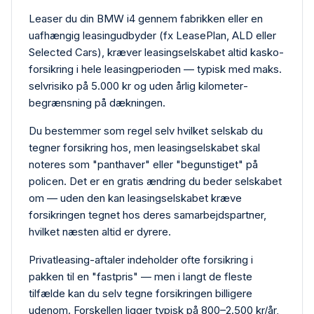
Leaser du din BMW i4 gennem fabrikken eller en
uafhængig leasing­udbyder (fx LeasePlan, ALD eller
Selected Cars), kræver leasing­selskabet altid kasko­
forsikring i hele leasing­perioden — typisk med maks.
selvrisiko på 5.000 kr og uden årlig kilometer­
begrænsning på dækningen.
Du bestemmer som regel selv hvilket selskab du
tegner forsikring hos, men leasing­selskabet skal
noteres som "panthaver" eller "begunstiget" på
policen. Det er en gratis ændring du beder selskabet
om — uden den kan leasing­selskabet kræve
forsikringen tegnet hos deres samarbejdspartner,
hvilket næsten altid er dyrere.
Privat­leasing-aftaler indeholder ofte forsikring i
pakken til en "fastpris" — men i langt de fleste
tilfælde kan du selv tegne forsikringen billigere
udenom. Forskellen ligger typisk på 800–2.500 kr/år,