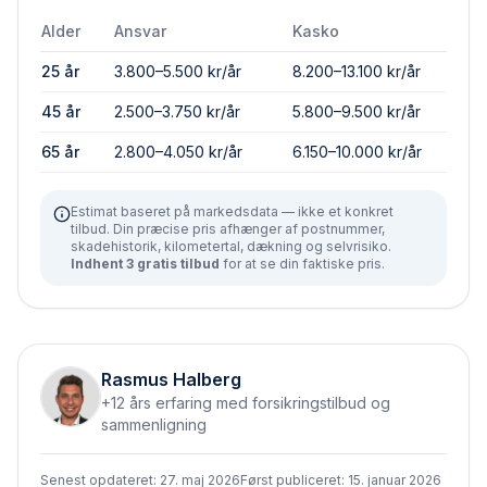
Alder
Ansvar
Kasko
25 år
3.800–5.500 kr/år
8.200–13.100 kr/år
45 år
2.500–3.750 kr/år
5.800–9.500 kr/år
65 år
2.800–4.050 kr/år
6.150–10.000 kr/år
Estimat baseret på markedsdata — ikke et konkret
tilbud. Din præcise pris afhænger af postnummer,
skadehistorik, kilometertal, dækning og selvrisiko.
Indhent 3 gratis tilbud
for at se din faktiske pris.
Rasmus Halberg
+12 års erfaring med forsikringstilbud og
sammenligning
Senest opdateret:
27. maj 2026
Først publiceret:
15. januar 2026