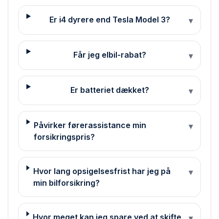
Er i4 dyrere end Tesla Model 3?
▾
Får jeg elbil-rabat?
▾
Er batteriet dækket?
▾
Påvirker førerassistance min
▾
forsikringspris?
Hvor lang opsigelsesfrist har jeg på
▾
min bilforsikring?
Hvor meget kan jeg spare ved at skifte
▾