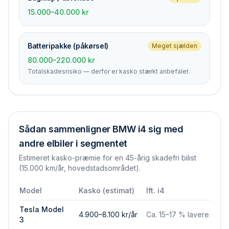
15.000–40.000 kr
Batteripakke (påkørsel)
Meget sjælden
80.000–220.000 kr
Totalskades­risiko — derfor er kasko stærkt anbefalet
Sådan sammenligner
BMW i4
sig med
andre elbiler i segmentet
Estimeret kasko-præmie for en 45-årig skadefri bilist
(15.000 km/år, hovedstadsområdet).
Model
Kasko (estimat)
Ift.
i4
Tesla Model
4.900–8.100 kr/år
Ca. 15–17 % lavere
3