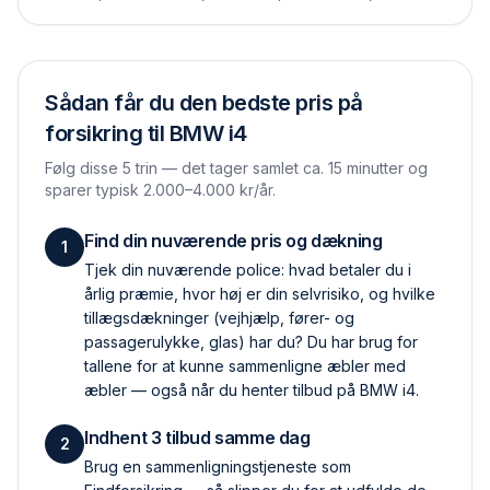
Sådan får du den bedste pris på
forsikring til
BMW i4
Følg disse 5 trin — det tager samlet ca. 15 minutter og
sparer typisk 2.000–4.000 kr/år.
Find din nuværende pris og dækning
1
Tjek din nuværende police: hvad betaler du i
årlig præmie, hvor høj er din selvrisiko, og hvilke
tillægs­dækninger (vejhjælp, fører- og
passagerulykke, glas) har du? Du har brug for
tallene for at kunne sammenligne æbler med
æbler — også når du henter tilbud på BMW i4.
Indhent 3 tilbud samme dag
2
Brug en sammenlignings­tjeneste som