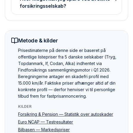
forsikringsselskab?
Metode & kilder
Pris­estimaterne på denne side er baseret på
offentlige listepriser fra 5 danske selskaber (Tryg,
Topdanmark, If, Codan, Alka) indhentet via
Findforsikrings sammenlignings­motor i Q1 2026.
Beregningerne antager en skadefri profil med
15.000 km/år. Faktiske priser afhænger altid af din
konkrete profil — derfor henviser vi til personlige
tilbud frem for fastpris­annoncering.
KILDER
Forsikring & Pension — Statistik over autoskader
Euro NCAP — Testresultater
Bilbasen — Markedspriser