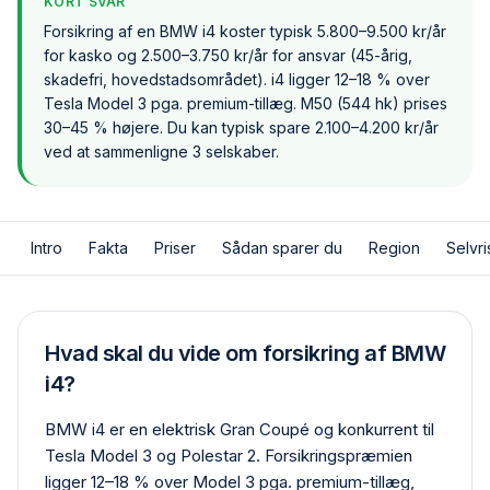
KORT SVAR
Forsikring af en BMW i4 koster typisk 5.800–9.500 kr/år
for kasko og 2.500–3.750 kr/år for ansvar (45-årig,
skadefri, hovedstadsområdet). i4 ligger 12–18 % over
Tesla Model 3 pga. premium-tillæg. M50 (544 hk) prises
30–45 % højere. Du kan typisk spare 2.100–4.200 kr/år
ved at sammenligne 3 selskaber.
Intro
Fakta
Priser
Sådan sparer du
Region
Selvri
Hvad skal du vide om forsikring af BMW
i4?
BMW i4 er en elektrisk Gran Coupé og konkurrent til
Tesla Model 3 og Polestar 2. Forsikringspræmien
ligger 12–18 % over Model 3 pga. premium-tillæg,