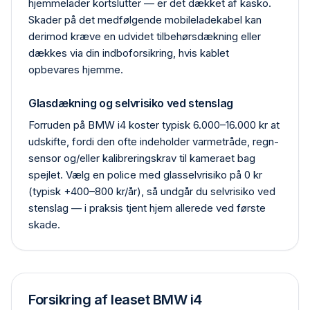
hjemme­lader kortslutter — er det dækket af kasko.
Skader på det medfølgende mobile­ladekabel kan
derimod kræve en udvidet tilbehørs­dækning eller
dækkes via din indbo­forsikring, hvis kablet
opbevares hjemme.
Glasdækning og selvrisiko ved stenslag
Forruden på BMW i4 koster typisk 6.000–16.000 kr at
udskifte, fordi den ofte indeholder varmetråde, regn­
sensor og/eller kalibrerings­krav til kameraet bag
spejlet. Vælg en police med glas­selvrisiko på 0 kr
(typisk +400–800 kr/år), så undgår du selvrisiko ved
stenslag — i praksis tjent hjem allerede ved første
skade.
Forsikring af leaset BMW i4