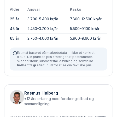
Alder
Ansvar
Kasko
25 år
3.700–5.400 kr/år
7.800–12.500 kr/år
45 år
2.450–3.700 kr/år
5.500–9.100 kr/år
65 år
2.750–4.000 kr/år
5.900–9.600 kr/år
Estimat baseret på markedsdata — ikke et konkret
tilbud. Din præcise pris afhænger af postnummer,
skadehistorik, kilometertal, dækning og selvrisiko.
Indhent 3 gratis tilbud
for at se din faktiske pris.
Rasmus Halberg
+12 års erfaring med forsikringstilbud og
sammenligning