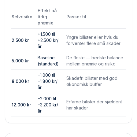
Effekt på
Selvrisiko
årlig
Passer til
præmie
+1.500 til
Yngre bilister eller hvis du
2.500
kr
+2.500 kr/
forventer flere små skader
år
Baseline
De fleste — bedste balance
5.000
kr
(standard)
mellem præmie og risiko
−1.000 til
Skadefri bilister med god
8.000
kr
−1.800 kr/
økonomisk buffer
år
−2.000 til
Erfarne bilister der sjældent
12.000
kr
−3.200 kr/
har skader
år