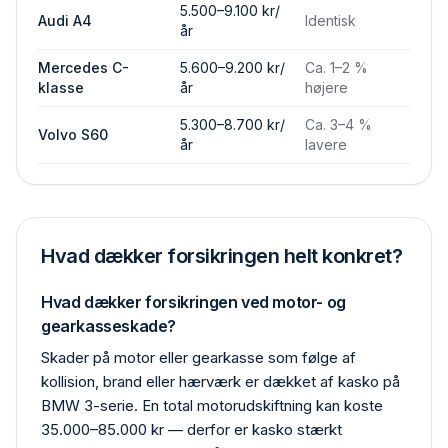
5.500–9.100 kr/
Audi A4
Identisk
år
Mercedes C-
5.600–9.200 kr/
Ca. 1–2 %
klasse
år
højere
5.300–8.700 kr/
Ca. 3–4 %
Volvo S60
år
lavere
Hvad dækker forsikringen helt konkret?
Hvad dækker forsikringen ved motor- og
gearkasseskade?
Skader på motor eller gearkasse som følge af
kollision, brand eller hærværk er dækket af kasko på
BMW 3-serie. En total motor­udskiftning kan koste
35.000–85.000 kr — derfor er kasko stærkt