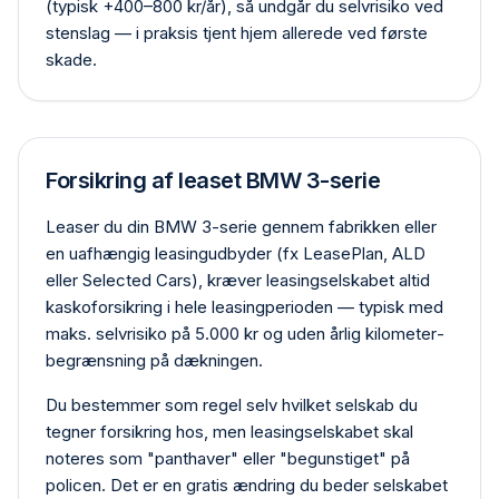
(typisk +400–800 kr/år), så undgår du selvrisiko ved
stenslag — i praksis tjent hjem allerede ved første
skade.
Forsikring af leaset BMW 3-serie
Leaser du din BMW 3-serie gennem fabrikken eller
en uafhængig leasing­udbyder (fx LeasePlan, ALD
eller Selected Cars), kræver leasing­selskabet altid
kasko­forsikring i hele leasing­perioden — typisk med
maks. selvrisiko på 5.000 kr og uden årlig kilometer­
begrænsning på dækningen.
Du bestemmer som regel selv hvilket selskab du
tegner forsikring hos, men leasing­selskabet skal
noteres som "panthaver" eller "begunstiget" på
policen. Det er en gratis ændring du beder selskabet