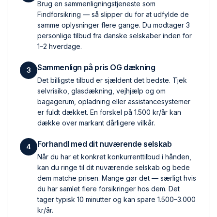
Brug en sammenlignings­tjeneste som
Findforsikring — så slipper du for at udfylde de
samme oplysninger flere gange. Du modtager 3
personlige tilbud fra danske selskaber inden for
1–2 hverdage.
Sammenlign på pris OG dækning
3
Det billigste tilbud er sjældent det bedste. Tjek
selvrisiko, glas­dækning, vejhjælp og om
bagagerum, opladning eller assistance­systemer
er fuldt dækket. En forskel på 1.500 kr/år kan
dække over markant dårligere vilkår.
Forhandl med dit nuværende selskab
4
Når du har et konkret konkurrent­tilbud i hånden,
kan du ringe til dit nuværende selskab og bede
dem matche prisen. Mange gør det — særligt hvis
du har samlet flere forsikringer hos dem. Det
tager typisk 10 minutter og kan spare 1.500–3.000
kr/år.