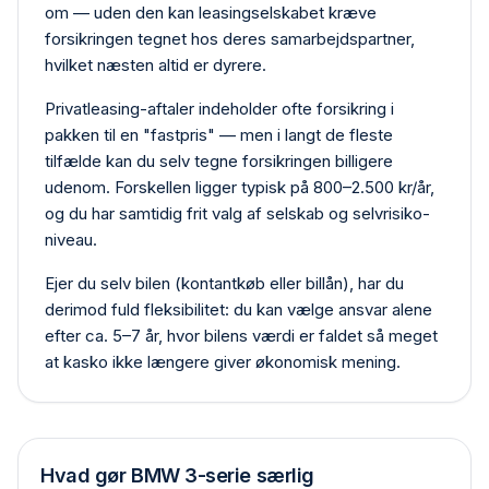
om — uden den kan leasing­selskabet kræve
forsikringen tegnet hos deres samarbejdspartner,
hvilket næsten altid er dyrere.
Privat­leasing-aftaler indeholder ofte forsikring i
pakken til en "fastpris" — men i langt de fleste
tilfælde kan du selv tegne forsikringen billigere
udenom. Forskellen ligger typisk på 800–2.500 kr/år,
og du har samtidig frit valg af selskab og selvrisiko­
niveau.
Ejer du selv bilen (kontant­køb eller billån), har du
derimod fuld fleksibilitet: du kan vælge ansvar alene
efter ca. 5–7 år, hvor bilens værdi er faldet så meget
at kasko ikke længere giver økonomisk mening.
Hvad gør
BMW 3-serie
særlig