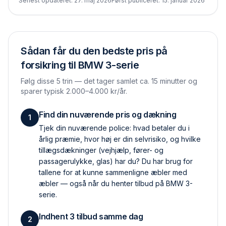
Senest opdateret:
27. maj 2026
Først publiceret:
15. januar 2026
Sådan får du den bedste pris på
forsikring til
BMW 3-serie
Følg disse 5 trin — det tager samlet ca. 15 minutter og
sparer typisk 2.000–4.000 kr/år.
Find din nuværende pris og dækning
1
Tjek din nuværende police: hvad betaler du i
årlig præmie, hvor høj er din selvrisiko, og hvilke
tillægs­dækninger (vejhjælp, fører- og
passagerulykke, glas) har du? Du har brug for
tallene for at kunne sammenligne æbler med
æbler — også når du henter tilbud på BMW 3-
serie.
Indhent 3 tilbud samme dag
2