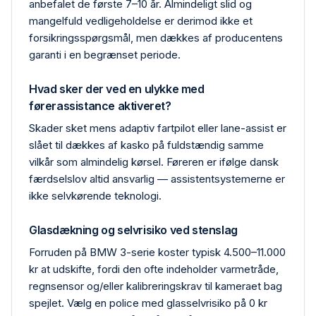
anbefalet de første 7–10 år. Almindeligt slid og
mangelfuld vedligeholdelse er derimod ikke et
forsikrings­spørgsmål, men dækkes af producentens
garanti i en begrænset periode.
Hvad sker der ved en ulykke med
førerassistance aktiveret?
Skader sket mens adaptiv fartpilot eller lane-assist er
slået til dækkes af kasko på fuldstændig samme
vilkår som almindelig kørsel. Føreren er ifølge dansk
færdselslov altid ansvarlig — assistentsystemerne er
ikke selvkørende teknologi.
Glasdækning og selvrisiko ved stenslag
Forruden på BMW 3-serie koster typisk 4.500–11.000
kr at udskifte, fordi den ofte indeholder varmetråde,
regn­sensor og/eller kalibrerings­krav til kameraet bag
spejlet. Vælg en police med glas­selvrisiko på 0 kr