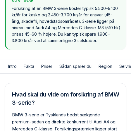
KORT SVAR
Forsikring af en BMW 3-serie koster typisk 5.500–9.100
kr/år for kasko og 2.450–3.700 kr/år for ansvar (45-
årig, skadefri, hovedstadsområdet). 3-serie ligger på
niveau med Audi A4 og Mercedes C-klasse. M3 (510 hk)
prises 45–60 % højere. Du kan typisk spare 1.900–
3.800 kr/år ved at sammenligne 3 selskaber.
Intro
Fakta
Priser
Sådan sparer du
Region
Selvri
Hvad skal du vide om forsikring af BMW
3-serie?
BMW 3-serie er Tysklands bedst sælgende
premium-sedan og direkte konkurrent til Audi A4 og
Mercedes C-klasse. Forsikringspræmien ligger stort