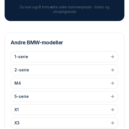
Du kan også fortsætte uden nummerplade · Gratis og
uforpligtende
Andre
BMW
-modeller
1-serie
2-serie
M4
5-serie
X1
X3