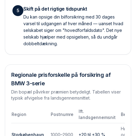
Skift på det rigtige tidspunkt
5
Du kan opsige din bilforsikring med 30 dages
varsel til udgangen af hver måned — uanset hvad
selskabet siger om "hovedforfaldsdato". Det nye
selskab hjælper med opsigelsen, så du undgår
dobbelt­dækning.
Regionale prisforskelle på forsikring af
BMW 3-serie
Din bopæl påvirker præmien betydeligt. Tabellen viser
typisk afvigelse fra landsgennemsnittet.
Ift.
Region
Postnumre
Bemær
landsgennemsnit
Højere 
Storkøbenhavn
1000–2900
+20 til +30 %
og park