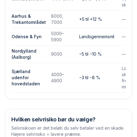
skadef
Aarhus &
8000,
+5 til +12 %
—
Trekantområdet
7000
5000–
Odense & Fyn
Landsgennemsnit
—
5900
Nordjylland
9000
−5 til −10 %
—
(Aalborg)
Lavere
Sjælland
4000–
skades
udenfor
−3 til −8 %
4900
frekven
hovedstaden
mindre
Hvilken selvrisiko bør du vælge?
Selvrisikoen er det beløb du selv betaler ved en skade.
Højere selvrisiko = lavere præmie.