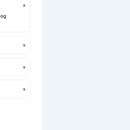
▾
 og
▾
▾
▾
.