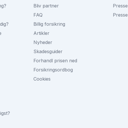
ng?
Bliv partner
Presse
FAQ
Presse
ldig?
Billig forsikring
e
Artikler
Nyheder
Skadesguider
Forhandl prisen ned
Forsikringsordbog
Cookies
ligst?