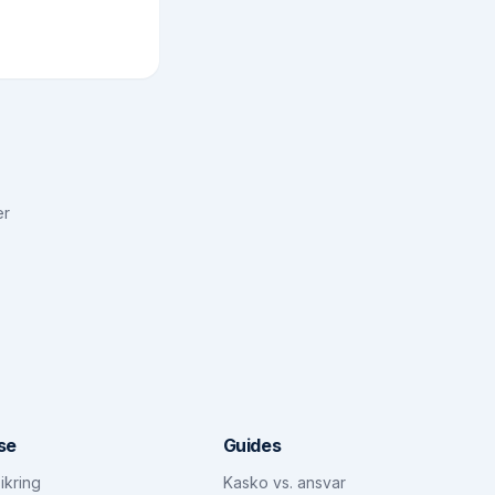
er
se
Guides
ikring
Kasko vs. ansvar