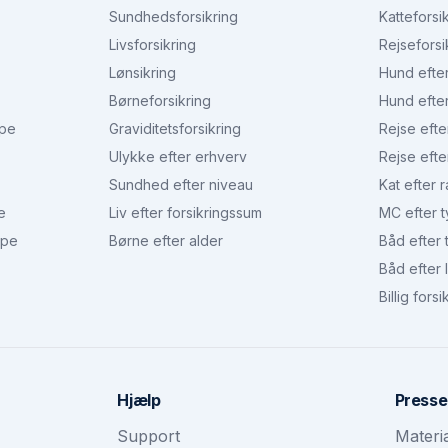
Sundhedsforsikring
Katteforsi
Livsforsikring
Rejseforsi
Lønsikring
Hund efte
Børneforsikring
Hund efte
ype
Graviditetsforsikring
Rejse efte
Ulykke efter erhverv
Rejse efte
Sundhed efter niveau
Kat efter 
e
Liv efter forsikringssum
MC efter 
ype
Børne efter alder
Båd efter 
Båd efter
Billig forsi
Hjælp
Presse
Support
Materi