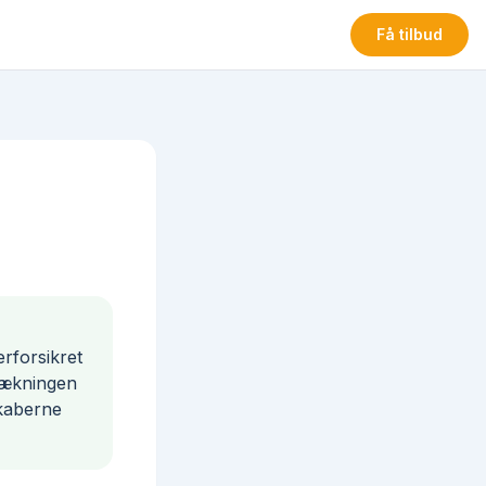
Få tilbud
rforsikret
dækningen
skaberne