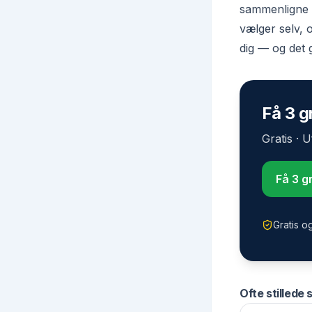
sammenligne p
vælger selv, o
dig — og det 
Få 3 gr
Gratis · 
Få 3 gr
Gratis o
Ofte stillede