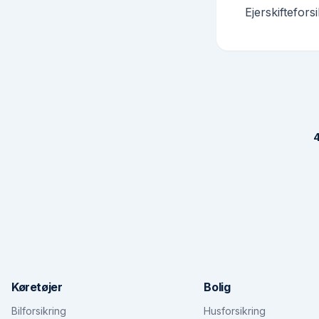
Ejerskiftefors
4
Køretøjer
Bolig
Bilforsikring
Husforsikring