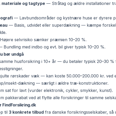
, materiale og tagtype
—
Stråtag og ældre installationer t
ografi
—
Lavbundsområder og kystnære huse er dyrere p
veau
—
Basis, udvidet eller superdækning — kæmpe forskel 
de.
Højere selvrisiko sænker præmien 10–20 %.
—
Bundling med indbo og evt. bil giver typisk 10–20 %.
 du bør undgå
amme husforsikring i 10+ år — du betaler typisk 20–30 % 
sstigninger.
kjulte rørskader væk — kan koste 50.000–200.000 kr. ved 
/insekt-dækning — særligt i ældre træ-konstruktioner.
 sat for lavt (vurder elektronik, cykler, smykker, kunst).
m pakkerabat ved at flytte alle forsikringer til samme selsk
 FindForsikring.dk
p til
3 konkrete tilbud
fra danske forsikringsselskaber, så