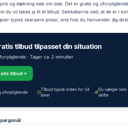
ris og dækning side om side. Det er gratis og uforpligtend
m du vil takke ja til et tilbud. Selskaberne ved, at de er i 
giver typisk skarpere priser, end hvis du henvender dig dire
atis tilbud tilpasset din situation
Uforpligtende · Tager ca. 2 minutter
atis tilbud
Tilbud typisk inden for 24
Du vælger selv 
g uforpligtende
timer
skifte
 spørgsmål