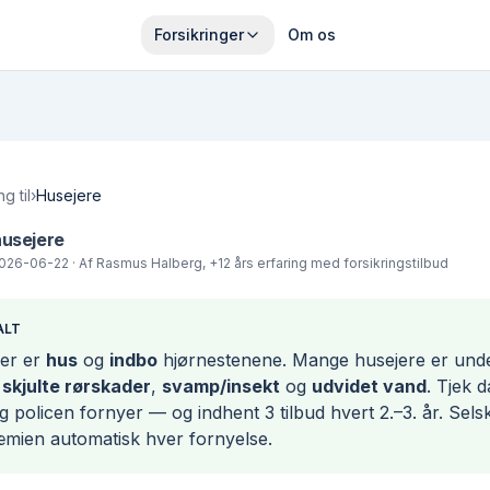
Forsikringer
Om os
ng til
›
Husejere
 husejere
026-06-22
· Af
Rasmus Halberg
, +12 års erfaring med forsikringstilbud
ALT
er er
hus
og
indbo
hjørnestenene. Mange husejere er unde
 skjulte rørskader
,
svamp/insekt
og
udvidet vand
. Tjek 
 policen fornyer — og indhent 3 tilbud hvert 2.–3. år. Sel
mien automatisk hver fornyelse.