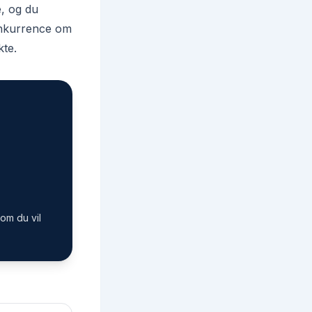
e, og du
konkurrence om
kte.
om du vil