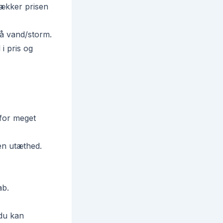
rækker prisen
å vand/storm.
i pris og
for meget
en utæthed.
ab.
 du kan