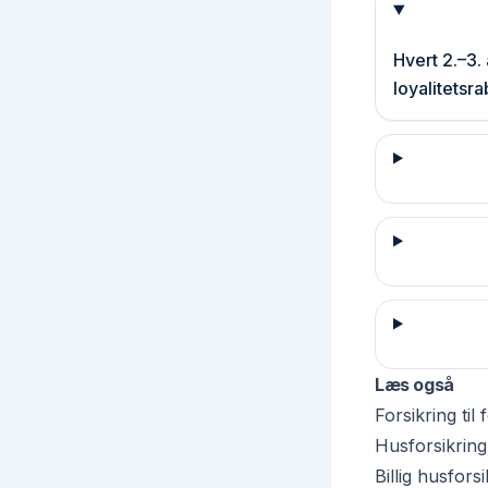
Hvert 2.–3.
loyalitetsr
Læs også
Forsikring ti
Husforsikring
Billig husfors