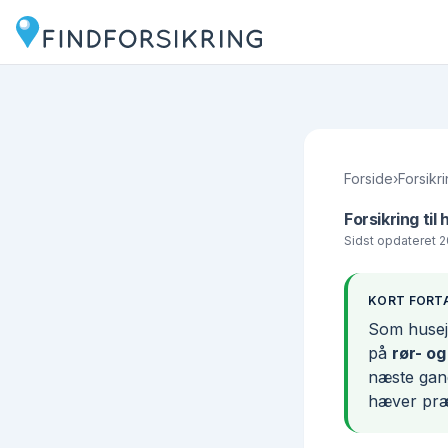
Forside
›
Forsikri
Forsikring til
Sidst opdateret
2
KORT FORT
Som husej
på
rør- og
næste gang
hæver præ