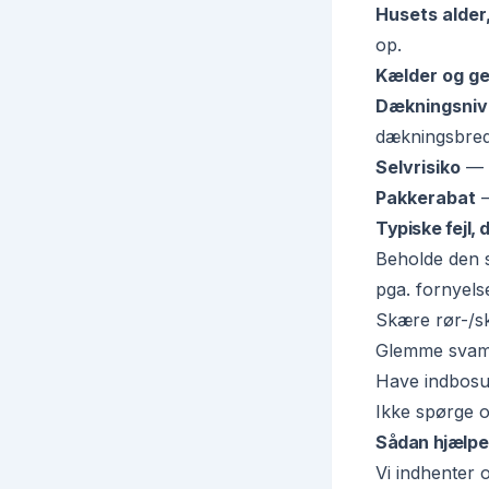
Husets alder
op.
Kælder og ge
Dækningsni
dækningsbred
Selvrisiko
—
Pakkerabat
Typiske fejl,
Beholde den s
pga. fornyelse
Skære rør-/s
Glemme svamp
Have indbosum
Ikke spørge o
Sådan hjælper
Vi indhenter o