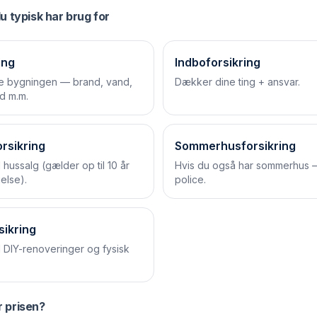
u typisk har brug for
ing
Indboforsikring
e bygningen — brand, vand,
Dækker dine ting + ansvar.
d m.m.
orsikring
Sommerhusforsikring
hussalg (gælder op til 10 år
Hvis du også har sommerhus 
else).
police.
sikring
 DIY-renoveringer og fysisk
 prisen?