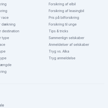
kring
Forsikring af elbil
kring
Forsikring af leasingbil
r race
Pris på bilforsikring
r dækning
Forsikring til unge
r destination
Tips & tricks
r type
Sammenlign selskaber
race
Anmeldelser af selskaber
type
Tryg vs. Alka
type
Tryg anmeldelse
 længde
kring
ale