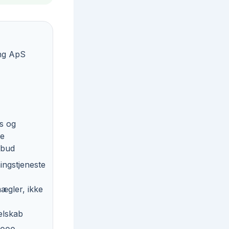
ing ApS
is og
de
ilbud
ngstjeneste
ægler, ikke
elskab