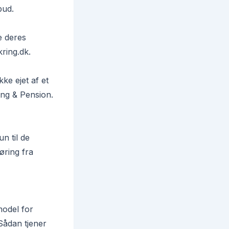
bud.
e deres
kring.dk
.
ke ejet af et
ing & Pension.
n til de
øring fra
model for
Sådan tjener