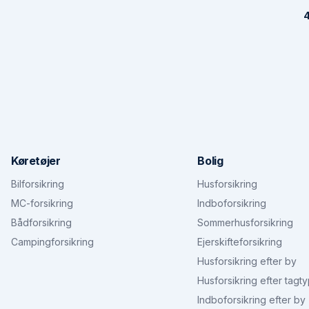
4
Køretøjer
Bolig
Bilforsikring
Husforsikring
MC-forsikring
Indboforsikring
Bådforsikring
Sommerhusforsikring
Campingforsikring
Ejerskifteforsikring
Husforsikring efter by
Husforsikring efter tagt
Indboforsikring efter by