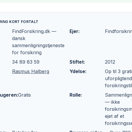
RING KORT FORTALT
FindForsikring.dk —
Ejer
:
Findforsikr
dansk
sammenligningstjeneste
for forsikring
34 89 83 59
Stiftet
:
2012
Rasmus Halberg
Ydelse
:
Op til 3 grat
uforpligten
forsikringst
brugeren
:
Gratis
Rolle
:
Sammenligni
— ikke
forsikringsm
ejet af et
forsikringss