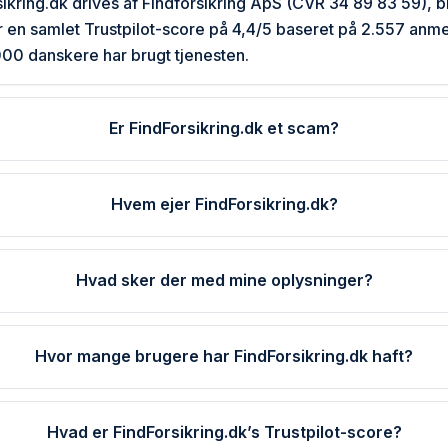
sikring.dk drives af Findforsikring ApS (CVR 34 89 83 59), ble
 en samlet Trustpilot-score på 4,4/5 baseret på 2.557 anme
00 danskere har brugt tjenesten.
Er FindForsikring.dk et scam?
Hvem ejer FindForsikring.dk?
Hvad sker der med mine oplysninger?
Hvor mange brugere har FindForsikring.dk haft?
Hvad er FindForsikring.dk’s Trustpilot-score?