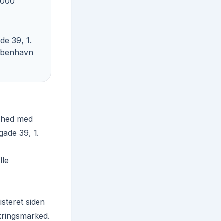
.000
de 39, 1.
København
mhed med
ade 39, 1.
lle
isteret siden
kringsmarked.