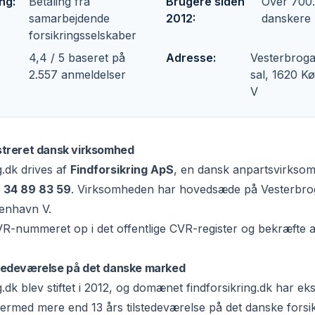
ing
:
Betaling fra
Brugere siden
Over 700
samarbejdende
2012
:
danskere
forsikringsselskaber
:
4,4 / 5 baseret på
Adresse
:
Vesterbroga
2.557 anmeldelser
sal, 1620 
V
gistreret dansk virksomhed
g.dk drives af
Findforsikring ApS
, en dansk anpartsvirkso
r
34 89 83 59
. Virksomheden har hovedsæde på Vesterbrog
benhavn V.
VR-nummeret op i
det offentlige CVR-register
og bekræfte a
lstedeværelse på det danske marked
.dk blev stiftet i 2012, og domænet findforsikring.dk har eks
dermed mere end 13 års tilstedeværelse på det danske forsi