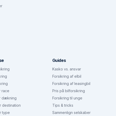
er
se
Guides
ikring
Kasko vs. ansvar
kring
Forsikring af elbil
kring
Forsikring af leasingbil
r race
Pris på bilforsikring
r dækning
Forsikring til unge
r destination
Tips & tricks
r type
Sammenlign selskaber