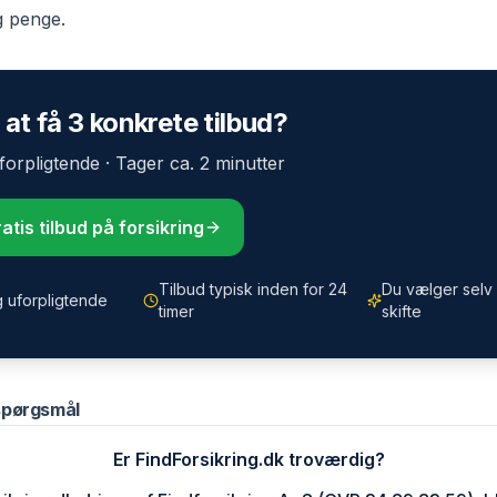
g penge
.
l at få 3 konkrete tilbud?
Uforpligtende · Tager ca. 2 minutter
atis tilbud på forsikring
Tilbud typisk inden for 24
Du vælger selv 
g uforpligtende
timer
skifte
 spørgsmål
Er FindForsikring.dk troværdig?