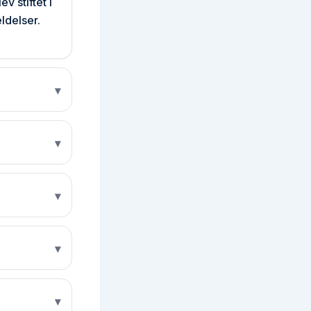
v stiftet i
ldelser.
▾
▾
▾
▾
▾