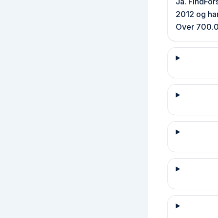
Ja. FindFor
2012 og har
Over 700.0