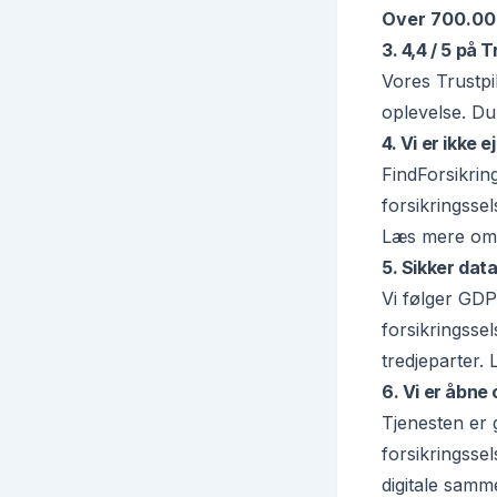
Over 700.00
3. 4,4 / 5 på
Vores Trustpil
oplevelse. Du
4. Vi er ikke 
FindForsikrin
forsikringsse
Læs mere om
5. Sikker da
Vi følger GDP
forsikringssel
tredjeparter.
6. Vi er åbne
Tjenesten er 
forsikringssel
digitale samme