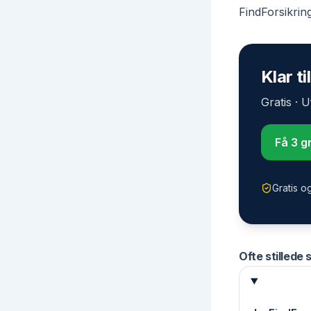
FindForsikrin
Klar ti
Gratis · 
Få 3 gr
Gratis o
Ofte stillede