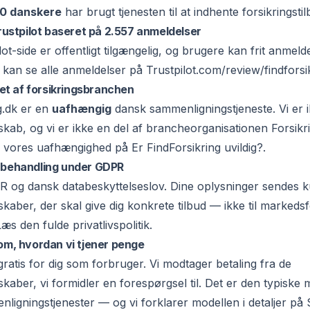
0 danskere
har brugt tjenesten til at indhente forsikringstil
 Trustpilot baseret på 2.557 anmeldelser
ot-side er offentligt tilgængelig, og brugere kan frit anmeld
 kan se alle anmeldelser på
Trustpilot.com/review/findforsi
ejet af forsikringsbranchen
g.dk er en
uafhængig
dansk sammenligningstjeneste. Vi er ik
lskab, og vi er ikke en del af brancheorganisationen Forsikr
 vores uafhængighed på
Er FindForsikring uvildig?
.
tabehandling under GDPR
R og dansk databeskyttelseslov. Dine oplysninger sendes ku
skaber, der skal give dig konkrete tilbud — ikke til markedsf
 Læs den fulde
privatlivspolitik
.
 om, hvordan vi tjener penge
gratis for dig som forbruger. Vi modtager betaling fra de
skaber, vi formidler en forespørgsel til. Det er den typiske 
nligningstjenester — og vi forklarer modellen i detaljer på