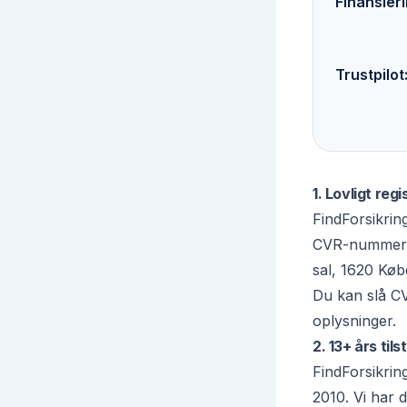
Finansier
Trustpilot
1. Lovligt re
FindForsikrin
CVR-numme
sal, 1620 Kø
Du kan slå C
oplysninger.
2. 13+ års ti
FindForsikring
2010. Vi har 