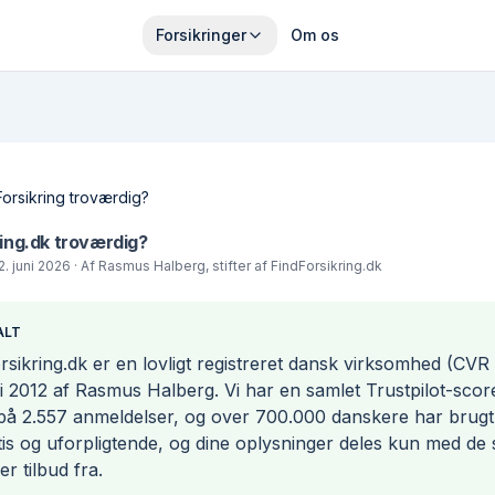
Forsikringer
Om os
Forsikring troværdig?
ring.dk troværdig?
2. juni 2026
· Af
Rasmus Halberg
, stifter af FindForsikring.dk
ALT
sikring.dk er en lovligt registreret dansk virksomhed (CVR
et i 2012 af Rasmus Halberg. Vi har en samlet Trustpilot-scor
på 2.557 anmeldelser, og over 700.000 danskere har brugt 
tis og uforpligtende, og dine oplysninger deles kun med de 
r tilbud fra.