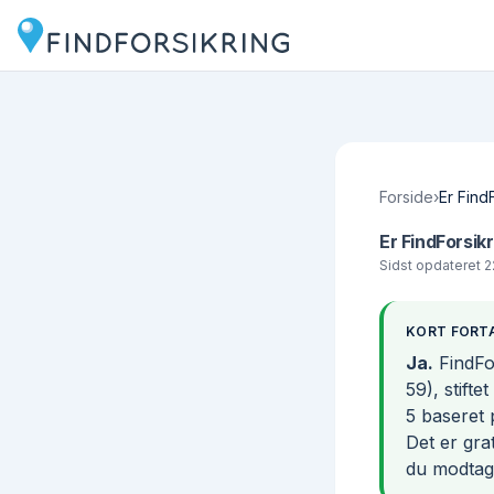
Forside
›
Er Find
Er FindForsik
Sidst opdateret
2
KORT FORT
Ja.
FindFor
59), stift
5 baseret 
Det er gra
du modtage