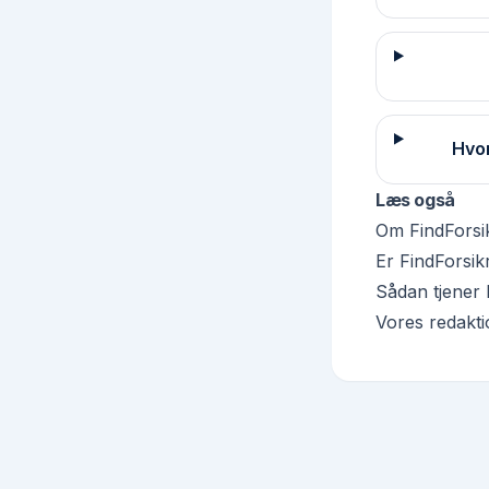
Hvor
Læs også
Om FindForsi
Er FindForsikr
Sådan tjener 
Vores redakti