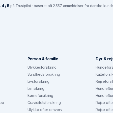
,4 / 5
på Trustpilot · baseret på 2.557 anmeldelser fra danske kund
Person & familie
Dyr & rej
Ulykkesforsikring
Hundefors
Sundhedsforsikring
Katteforsi
Livsforsikring
Rejseforsi
Lønsikring
Hund efte
Børneforsikring
Hund efte
ype
Graviditetsforsikring
Rejse efte
Ulykke efter erhverv
Rejse efte