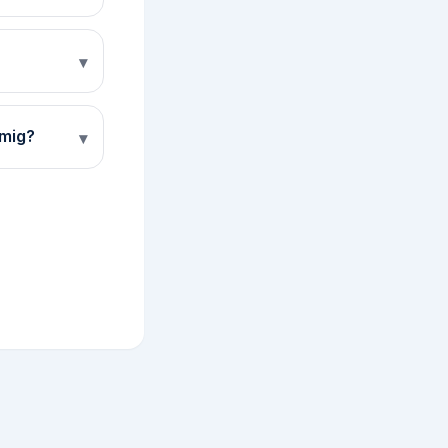
▾
 mig?
▾