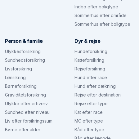
Indbo efter boligtype
Sommerhus efter område
Sommerhus efter boligtype
Person & familie
Dyr & rejse
Ulykkesforsikring
Hundeforsikring
Sundhedsforsikring
Katteforsikring
Livsforsikring
Rejseforsikring
Lønsikring
Hund efter race
Børneforsikring
Hund efter dækning
Graviditetsforsikring
Rejse efter destination
Ulykke efter erhverv
Rejse efter type
Sundhed efter niveau
Kat efter race
Liv efter forsikringssum
MC efter type
Børne efter alder
Båd efter type
Båd efter længde