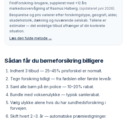
FindForsikring-brugere, suppleret med +12 års
markedsovervågning af Rasmus Halberg.
(opdateret
juni 2026
).
Besparelse og pris varierer efter forsikringstype, geografi, alder,
skadehistorik, dækning og nuværende selskab. Tallene er
estimater — det endelige tilbud afhænger af din konkrete
situation.
Læs den fulde metode →
Sådan får du børneforsikring billigere
Indhent 3 tilbud — 25–45% prisforskel er normalt.
Tegn forsikring tidligt — fra fødslen eller første leveår.
Saml alle børn på én police — 10–20% rabat.
Bundle med voksenulykke — typisk samlerabat.
Vælg ulykke alene hvis du har sundhedsforsikring i
forvejen.
Skift hvert 2.–3. år — automatiske præmiestigninger.