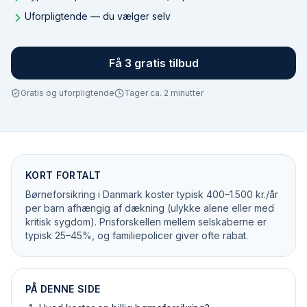
Uforpligtende — du vælger selv
Få 3 gratis tilbud
Gratis og uforpligtende
Tager ca. 2 minutter
KORT FORTALT
Børneforsikring i Danmark koster typisk 400–1.500 kr./år
per barn afhængig af dækning (ulykke alene eller med
kritisk sygdom). Prisforskellen mellem selskaberne er
typisk 25–45%, og familiepolicer giver ofte rabat.
PÅ DENNE SIDE