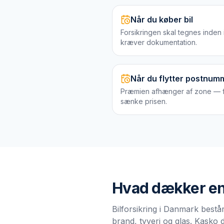
Når du køber bil
Forsikringen skal tegnes inden
kræver dokumentation.
Når du flytter postnum
Præmien afhænger af zone — f
sænke prisen.
Hvad dækker e
Bilforsikring i Danmark består
brand, tyveri og glas. Kasko 