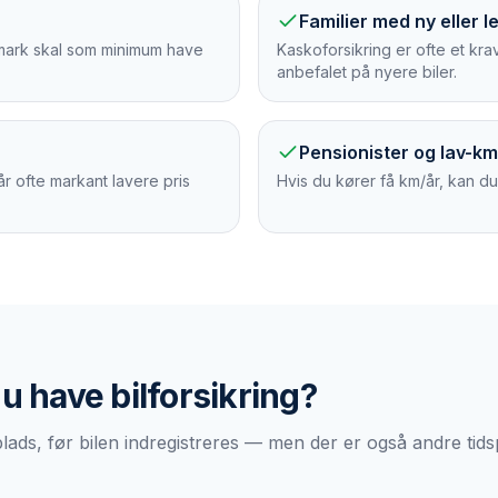
Familier med ny eller le
anmark skal som minimum have
Kaskoforsikring er ofte et kra
anbefalet på nyere biler.
Pensionister og lav-k
år ofte markant lavere pris
Hvis du kører få km/år, kan du 
du have
bilforsikring
?
plads, før bilen indregistreres — men der er også andre tid