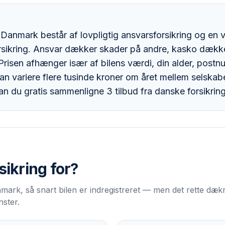
 i Danmark består af lovpligtig ansvarsforsikring og en 
orsikring. Ansvar dækker skader på andre, kasko dækk
 Prisen afhænger især af bilens værdi, din alder, post
kan variere flere tusinde kroner om året mellem selska
an du gratis sammenligne 3 tilbud fra danske forsikrin
rsikring
for?
 Danmark, så snart bilen er indregistreret — men det rette d
nster.