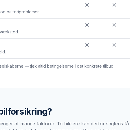
 og batteriproblemer.
 værksted.
ld.
lskaberne — tjek altid betingelserne i det konkrete tilbud.
bilforsikring
?
ænger af mange faktorer. To bilejere kan derfor sagtens få v