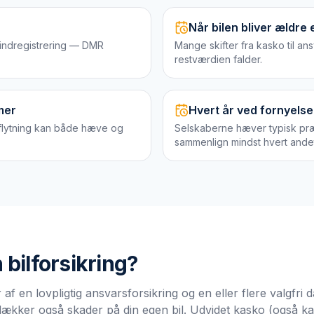
Når bilen bliver ældre 
 indregistrering — DMR
Mange skifter fra kasko til an
restværdien falder.
mer
Hvert år ved fornyelse
lytning kan både hæve og
Selskaberne hæver typisk pr
sammenlign mindst hvert andet
n
bilforsikring
?
 af en lovpligtig ansvarsforsikring og en eller flere valgfr
dækker også skader på din egen bil. Udvidet kasko (også kal