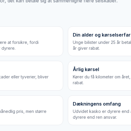
or, det kan betale sig at sammenligne flere selskaber.
Din alder og kørselserfar
re at forsikre, fordi
Unge bilister under 25 år beta
 dyrere.
år giver rabat.
Årlig kørsel
der eller tyverier, bliver
Kører du få kilometer om året,
rabat.
Dækningens omfang
månedlig pris, men større
Udvidet kasko er dyrere end 
dyrere end ren ansvar.