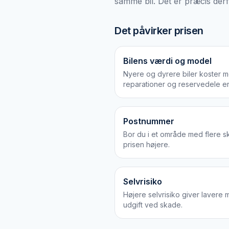
samme bil. Det er præcis derf
Det påvirker prisen
Bilens værdi og model
Nyere og dyrere biler koster me
reparationer og reservedele er
Postnummer
Bor du i et område med flere ska
prisen højere.
Selvrisiko
Højere selvrisiko giver lavere 
udgift ved skade.