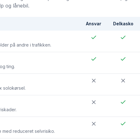
p og lånebil.
Ansvar
Delkasko
er på andre i trafikken.
og ting.
x solokørsel.
riskader.
 med reduceret selvrisiko.