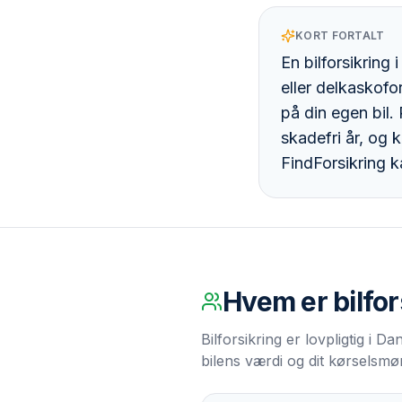
KORT FORTALT
En bilforsikring
eller delkaskof
på din egen bil.
skadefri år, og 
FindForsikring k
Hvem er
bilfo
Bilforsikring er lovpligtig i
bilens værdi og dit kørselsmø