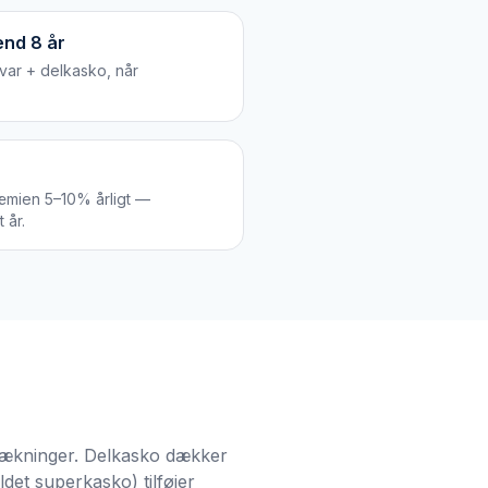
end 8 år
svar + delkasko, når
æmien 5–10% årligt —
 år.
i dækninger. Delkasko dækker
det superkasko) tilføjer