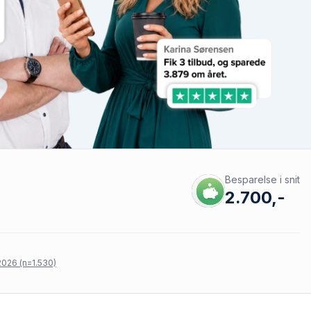
Besparelse i snit
2.700,-
026 (n=1.530)