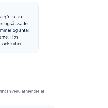
valgfri kasko-
er også skader
nummer og antal
berne. Hos
gsselskaber.
ækningsniveau afhænger af