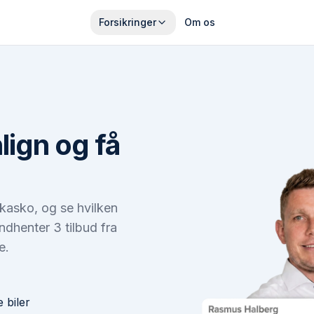
Forsikringer
Om os
lign og få
 kasko, og se hvilken
 indhenter 3 tilbud fra
e.
 biler