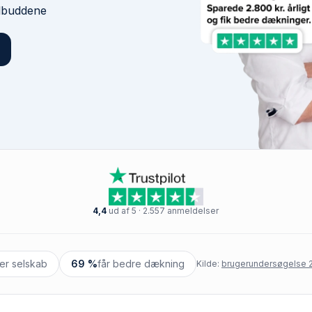
ilbuddene
4,4
ud af 5 · 2.557 anmeldelser
ter selskab
69 %
får bedre dækning
Kilde:
brugerundersøgelse 2