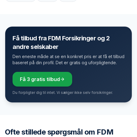
Få tilbud fra FDM Forsikringer og 2
andre selskaber
Den eneste måde at se en konkret pris er at få et tilbud
baseret på din profil. Det er gratis og uforpligtende.
Få 3 gratis tilbud
Du forpligter dig til intet. Vi sælger ikke selv forsikringer.
Ofte stillede spørgsmål om
FDM