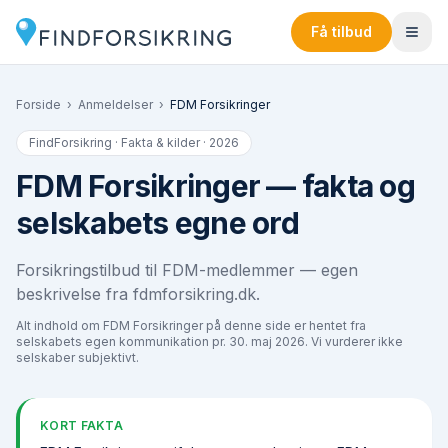
Få tilbud
Forside
›
Anmeldelser
›
FDM Forsikringer
FindForsikring · Fakta & kilder · 2026
FDM Forsikringer
— fakta og
selskabets egne ord
Forsikringstilbud til FDM-medlemmer — egen
beskrivelse fra fdmforsikring.dk.
Alt indhold om
FDM Forsikringer
på denne side er hentet fra
selskabets egen kommunikation pr.
30. maj 2026
. Vi vurderer ikke
selskaber subjektivt.
KORT FAKTA