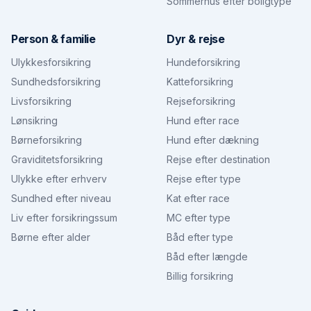
Sommerhus efter boligtype
Person & familie
Dyr & rejse
Ulykkesforsikring
Hundeforsikring
Sundhedsforsikring
Katteforsikring
Livsforsikring
Rejseforsikring
Lønsikring
Hund efter race
Børneforsikring
Hund efter dækning
Graviditetsforsikring
Rejse efter destination
Ulykke efter erhverv
Rejse efter type
Sundhed efter niveau
Kat efter race
Liv efter forsikringssum
MC efter type
Børne efter alder
Båd efter type
Båd efter længde
Billig forsikring