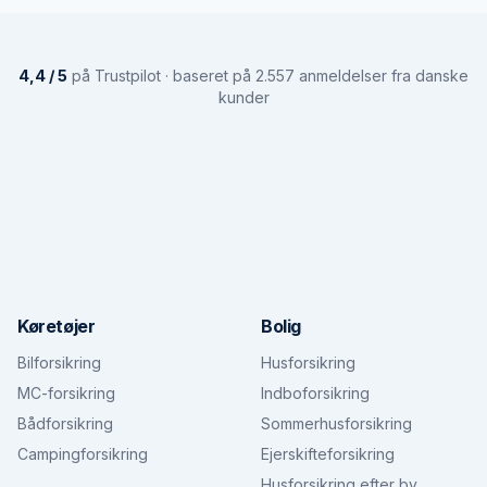
4,4 / 5
på Trustpilot · baseret på 2.557 anmeldelser fra danske
kunder
Køretøjer
Bolig
Bilforsikring
Husforsikring
MC-forsikring
Indboforsikring
Bådforsikring
Sommerhusforsikring
Campingforsikring
Ejerskifteforsikring
Husforsikring efter by