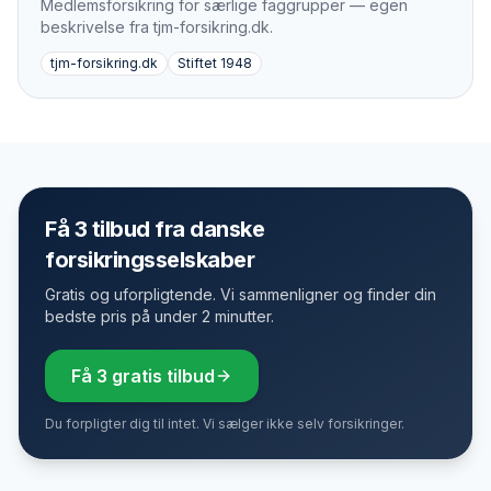
Medlemsforsikring for særlige faggrupper — egen
beskrivelse fra tjm-forsikring.dk.
tjm-forsikring.dk
Stiftet
1948
Få 3 tilbud fra danske
forsikringsselskaber
Gratis og uforpligtende. Vi sammenligner og finder din
bedste pris på under 2 minutter.
Få 3 gratis tilbud
Du forpligter dig til intet. Vi sælger ikke selv forsikringer.