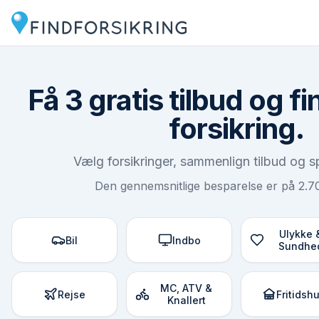
Få 3 gratis tilbud og fin
forsikring
.
Vælg forsikringer, sammenlign tilbud og s
Den gennemsnitlige besparelse er på 2.700
Ulykke 
Bil
Indbo
Sundhe
MC, ATV &
Rejse
Fritidsh
Knallert