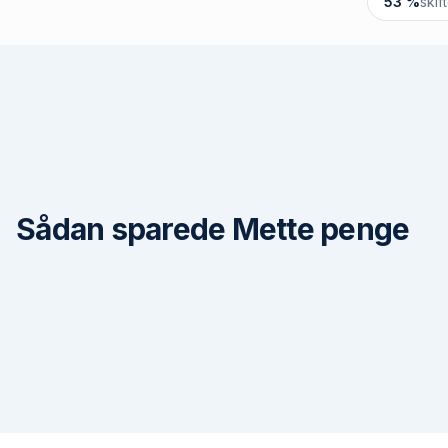
53 %
skif
Sådan sparede Mette penge