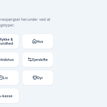
forespørgsel herunder ved at
gstyper.
Ulykke &
Hus
Sundhed
ritidshus
Ejerskifte
Liv
Dyr
A-kasse