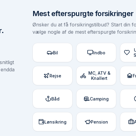
Mest efterspurgte forsikringer
Ønsker du at få forsikringstilbud? Start din 
r.
vælge nogle af de mest efterspurgte forsikrin
Bil
Indbo
nitligt
e endda
MC, ATV &
Rejse
F
Knallert
Båd
Camping
Lønsikring
Pension