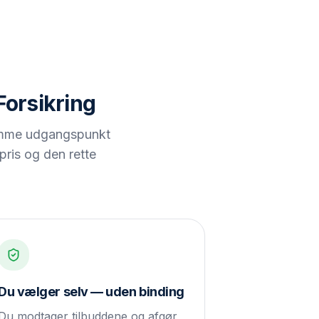
Forsikring
t samme udgangspunkt
pris og den rette
Du vælger selv — uden binding
Du modtager tilbuddene og afgør