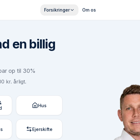
Forsikringer
Om os
d en billig
par op til 30%
 kr. årligt.
&
Hus
d
us
Ejerskifte