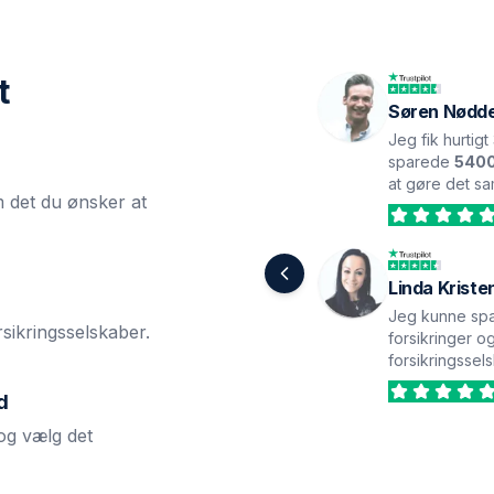
t
Søren Nødd
Jeg fik hurtigt
sparede
5400
at gøre det s
m det du ønsker at
Linda Kriste
Jeg kunne sp
sikringsselskaber.
forsikringer og
forsikringssel
d
og vælg det