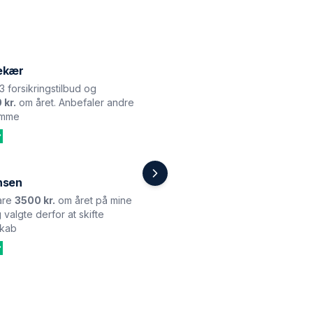
ekær
 3 forsikringstilbud og
 kr.
om året. Anbefaler andre
amme
nsen
are
3500 kr.
om året på mine
 valgte derfor at skifte
skab