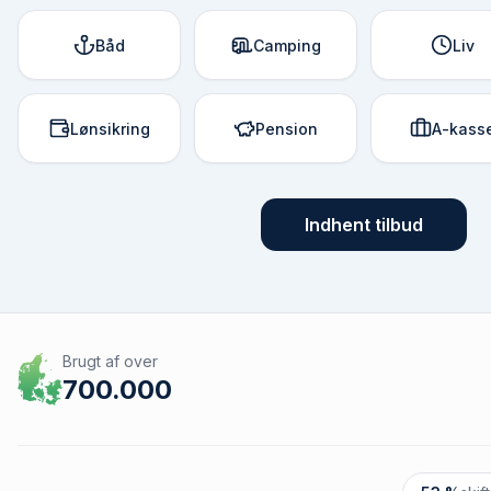
Båd
Camping
Liv
Lønsikring
Pension
A-kass
Indhent tilbud
Brugt af over
700.000