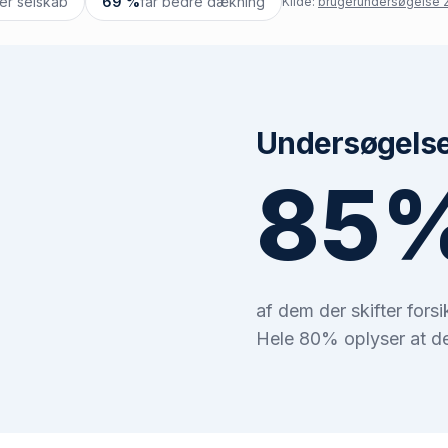
ter selskab
69 %
får bedre dækning
Kilde:
brugerundersøgelse 2
Undersøgelser
85
af dem der skifter fors
Hele 80% oplyser at de