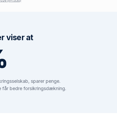
026 (n=1.530)
 viser at
%
ikringsselskab, sparer penge.
 får bedre forsikringsdækning.